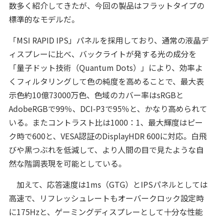
数多く紹介してきたが、今回の製品はフラットタイプの
標準的なモデルだ。
「MSI RAPID IPS」パネルを採用しており、通常の液晶デ
ィスプレーに比べ、バックライトが発する光の成分を
「量子ドット技術（Quantum Dots）」により、効率よ
くフィルタリングして色の純度を高めることで、最大表
示色約10億73000万色、色域のカバー率はsRGBと
AdobeRGBで99％、DCI-P3で95％と、かなり高められて
いる。またコントラスト比は1000：1、最大輝度はピー
ク時で600と、VESA認証のDisplayHDR 600に対応。白飛
びや黒つぶれを低減して、より人間の目で見たような自
然な階調表現を可能としている。
加えて、応答速度は1ms（GTG）とIPSパネルとしては
高速で、リフレッシュレートもオーバークロック設定時
に175Hzと、ゲーミングディスプレーとして十分な性能