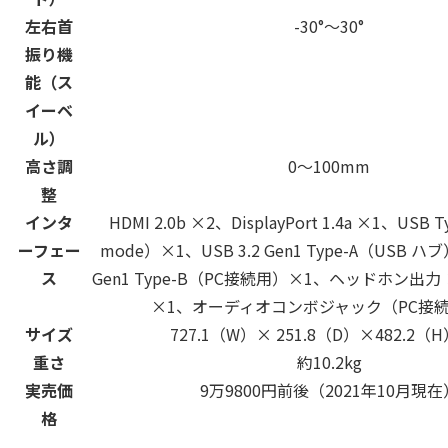
左右首
-30°～30°
振り機
能（ス
イーベ
ル）
高さ調
0～100mm
整
インタ
HDMI 2.0b ×2、DisplayPort 1.4a ×1、USB T
ーフェー
mode）×1、USB 3.2 Gen1 Type-A（USB ハブ
ス
Gen1 Type-B（PC接続用）×1、ヘッドホン出
×1、オーディオコンボジャック（PC接
サイズ
727.1（W）× 251.8（D）×482.2（
重さ
約10.2kg
実売価
9万9800円前後（2021年10月現在
格