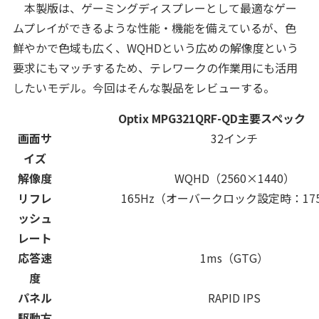
本製版は、ゲーミングディスプレーとして最適なゲー
ムプレイができるような性能・機能を備えているが、色
鮮やかで色域も広く、WQHDという広めの解像度という
要求にもマッチするため、テレワークの作業用にも活用
したいモデル。今回はそんな製品をレビューする。
Optix MPG321QRF-QD主要スペック
画面サ
32インチ
イズ
解像度
WQHD（2560×1440）
リフレ
165Hz（オーバークロック設定時：17
ッシュ
レート
応答速
1ms（GTG）
度
パネル
RAPID IPS
駆動方