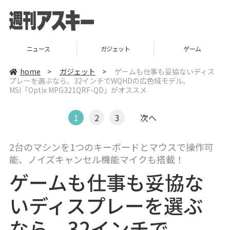
ニュース
ガジェット
ゲーム
home
>
ガジェット
>
ゲームも仕事も妥協ないディス
プレーを選ぶなら、32インチでWQHDの広色域モデル、
MSI「Optix MPG321QRF-QD」がオススメ
1
2
3
次へ
2台のマシンを1つのキーボードとマウスで操作可
能、ノイズキャンセル機能マイクも搭載！
ゲームも仕事も妥協な
いディスプレーを選ぶ
なら、32インチで