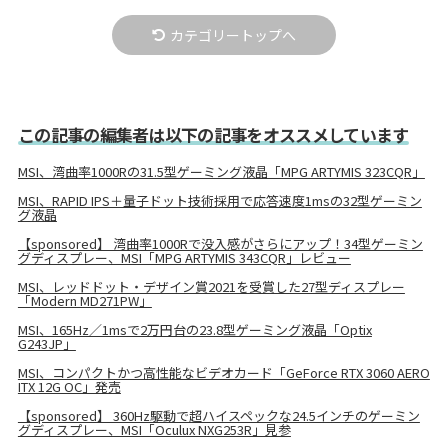
カテゴリートップへ
この記事の編集者は以下の記事をオススメしています
MSI、湾曲率1000Rの31.5型ゲーミング液晶「MPG ARTYMIS 323CQR」
MSI、RAPID IPS＋量子ドット技術採用で応答速度1msの32型ゲーミン
グ液晶
【sponsored】 湾曲率1000Rで没入感がさらにアップ！34型ゲーミン
グディスプレー、MSI「MPG ARTYMIS 343CQR」レビュー
MSI、レッドドット・デザイン賞2021を受賞した27型ディスプレー
「Modern MD271PW」
MSI、165Hz／1msで2万円台の23.8型ゲーミング液晶「Optix
G243JP」
MSI、コンパクトかつ高性能なビデオカード「GeForce RTX 3060 AERO
ITX 12G OC」発売
【sponsored】 360Hz駆動で超ハイスペックな24.5インチのゲーミン
グディスプレー、MSI「Oculux NXG253R」見参