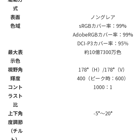
式
表面
ノングレア
色域
sRGBカバー率：99%
AdobeRGBカバー率：99%
DCI-P3カバー率：95％
最大表
約10億7300万色
示色
視野角
178°（H）/178°（V）
輝度
400（ピーク時：600）
コント
1000：1
ラスト
比
上下角
-5°～20°
度調節
（チル
ト）