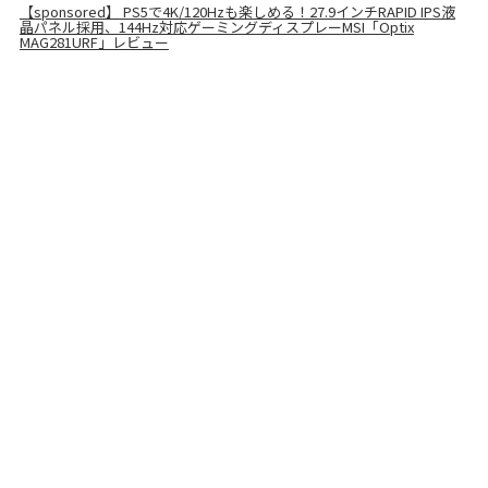
【sponsored】 PS5で4K/120Hzも楽しめる！27.9インチRAPID IPS液
晶パネル採用、144Hz対応ゲーミングディスプレーMSI「Optix
MAG281URF」レビュー