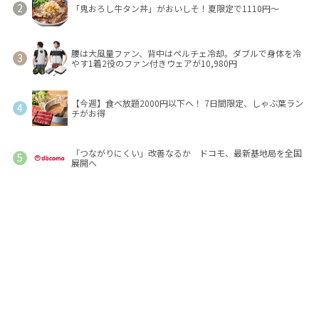
「鬼おろし牛タン丼」がおいしそ！夏限定で1110円～
腰は大風量ファン、背中はペルチェ冷却。ダブルで身体を冷
やす1着2役のファン付きウェアが10,980円
【今週】食べ放題2000円以下へ！ 7日間限定、しゃぶ葉ラン
チがお得
「つながりにくい」改善なるか ドコモ、最新基地局を全国
展開へ