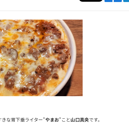
きな胃下垂ライター"
やまお
"こと
山口真央
です。