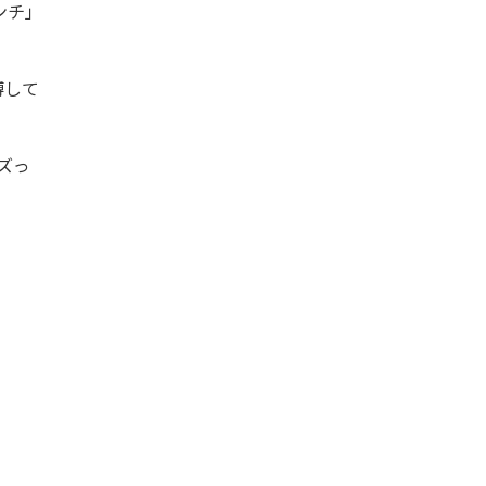
ンチ」
博して
。
ズっ