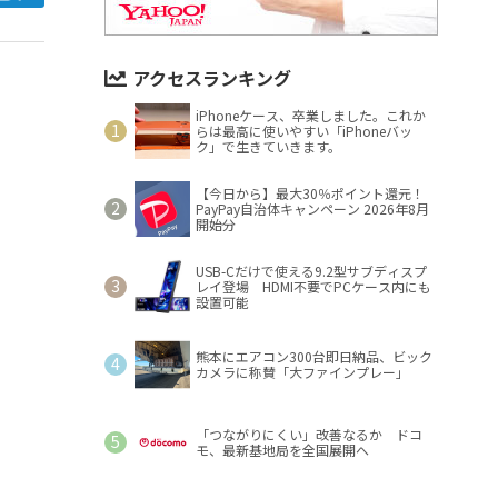
アクセスランキング
iPhoneケース、卒業しました。これか
らは最高に使いやすい「iPhoneバッ
ク」で生きていきます。
【今日から】最大30％ポイント還元！
PayPay自治体キャンペーン 2026年8月
開始分
USB-Cだけで使える9.2型サブディスプ
レイ登場 HDMI不要でPCケース内にも
設置可能
熊本にエアコン300台即日納品、ビック
カメラに称賛「大ファインプレー」
「つながりにくい」改善なるか ドコ
モ、最新基地局を全国展開へ