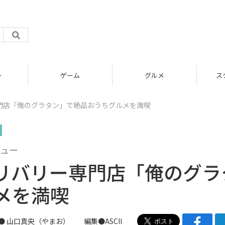
グルメ
スタートアップ
門店「俺のグラタン」で絶品おうちグルメを満喫
ュー
リバリー専門店「俺のグラ
メを満喫
●
山口真央（やまお）
編集●ASCII