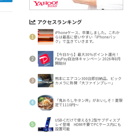
アクセスランキング
iPhoneケース、卒業しました。これか
らは最高に使いやすい「iPhoneバッ
ク」で生きていきます。
【今日から】最大30％ポイント還元！
PayPay自治体キャンペーン 2026年8月
開始分
熊本にエアコン300台即日納品、ビック
カメラに称賛「大ファインプレー」
「鬼おろし牛タン丼」がおいしそ！夏限
定で1110円～
USB-Cだけで使える9.2型サブディスプ
レイ登場 HDMI不要でPCケース内にも
設置可能