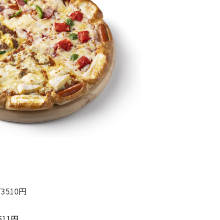
510円
11円