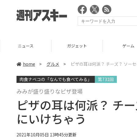
ニュース
ガジェット
ゲーム
home
>
グルメ
>
ピザの耳は何派？ チーズ？ ソーセ
肉食ナベコの「なんでも食べてみる」
第731回
みみが盛り盛りなピザ登場
ピザの耳は何派？ チー
にいけちゃう
2021年10月05日 13時45分更新