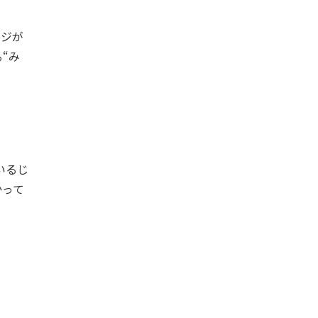
ージが
“み
いるじ
かって