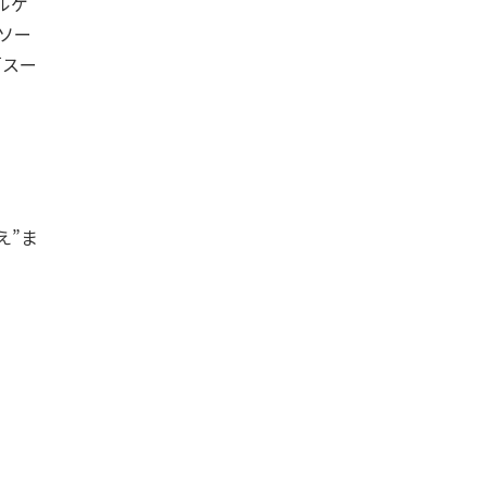
ルゲ
ソー
「スー
え”ま