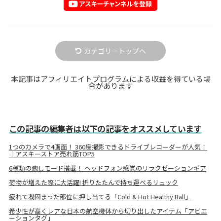
カテゴリートップへ
本記事はアフィリエイトプログラムによる収益を得ている場
合があります
この記事の編集者は以下の記事をオススメしています
1つのカメラで4画面！ 360度撮影できるドライブレコーダーが人気！
｜アスキーストア売れ筋TOP5
6種類の癒しモード搭載！ ヘッドフォン感覚のリラクゼーションギア
荷物が増えた際に大活躍! 折りたたんで持ち運べるリュック
疲れて凝固まった部位に押し当てる「Cold & Hot Healthy Ball」
希少性が高くレアな日本の航空機体から切り出したアイテム「アビエ
ーションタグ」