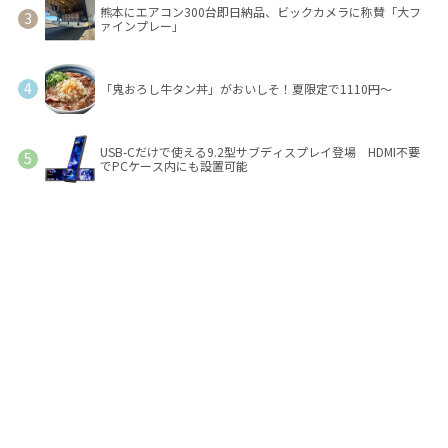
熊本にエアコン300台即日納品、ビックカメラに称賛「大フ
ァインプレー」
「鬼おろし牛タン丼」がおいしそ！夏限定で1110円～
USB-Cだけで使える9.2型サブディスプレイ登場 HDMI不要
でPCケース内にも設置可能