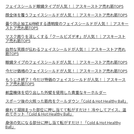
フェイスシールド眼鏡タイプが人気！｜アスキーストア売れ筋TOP5
顔全体を覆うフェイスシールドが人気！｜アスキーストア売れ筋TOP5
曇り防止加工&持続する透明度のフェイスシールドが人気！｜アスキー
ストア売れ筋TOP5
マスク周りを涼しくする「クールビズデオ」が人気！｜アスキースト
ア売れ筋TOP5
自然な笑顔が伝わるフェイスシールドが人気！｜アスキーストア売れ
筋TOP5
眼鏡タイプのフェイスシールドが人気！｜アスキーストア売れ筋TOP5
今だけ価格のフェイスシールドが人気！｜アスキーストア売れ筋TOP5
もうじき終了！今だけ特価のフェイスシールドが人気！｜アスキース
トア売れ筋TOP5
航空機体を切り出した外壁を使用した貴重なキーホルダー
スポーツ後の火照った筋肉をクールダウン「Cold & Hot Healthy Ball」
疲れて凝固まった部位に押し当てて転がすだけ！ 冷やしてアイス、温
めてホット「Cold & Hot Healthy Ball」
身体の気になる部分に押し当て転がすだけ！「Cold & Hot Healthy
Ball」