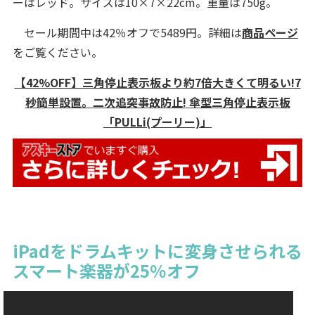
ーはレッド。サイズは10×7×22cm。重量は750g。
セール期間中は42％オフで5489円。詳細は
商品ページ
をご覧ください。
【42%OFF】三角停止表示板より約7倍大きくて明るい!7
秒簡単設置。二次追突事故防止! 傘型三角停止表示板
「PULLi(プーリー)」
iPadをドラムキットに変身させられる
スマート楽器が25％オフ