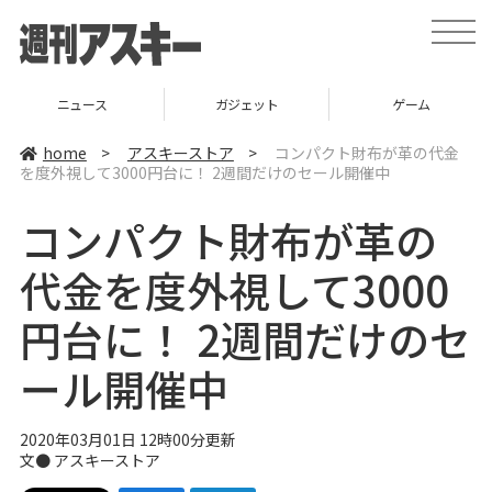
t
o
g
g
l
ニュース
ガジェット
ゲーム
e
n
a
home
>
アスキーストア
>
コンパクト財布が革の代金
v
を度外視して3000円台に！ 2週間だけのセール開催中
i
g
a
コンパクト財布が革の
t
i
o
代金を度外視して3000
n
円台に！ 2週間だけのセ
ール開催中
2020年03月01日 12時00分更新
文●
アスキーストア