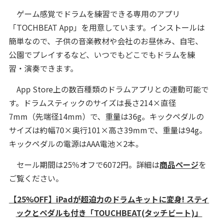
ゲーム感覚でドラムを練習できる専用のアプリ
「TOCHBEAT App」を用意しています。インストールは
簡単なので、子供の音楽教材や会社のお昼休み、自宅、
公園でプレイするなど、いつでもどこでもドラムを練
習・演奏できます。
App Store上の数百種類のドラムアプリとの連動可能で
す。ドラムスティックのサイズは長さ214×直径
7mm（先端径14mm）で、重量は36g。キックペダルの
サイズは約幅70×奥行101×高さ39mmで、重量は94g。
キックペダルの電源はAAA電池×2本。
セール期間は25％オフで6072円。詳細は
商品ページ
を
ご覧ください。
【25%OFF】iPadが超迫力のドラムキットに変身! スティ
ックとペダルも付き「TOUCHBEAT(タッチビート)」