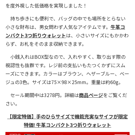
を度外視した低価格を実現しました！
持ち歩きにも便利で、バッグの中でも場所をとらない
小さな財布は、男女問わず人気なアイテムです。
牛革コ
ンパクト3つ折りウォレット
は、小さいサイズにもかかわ
らず、お札をそのまま収納できます。
小銭入れはBOX型なので、入れやすく、取り出す際の
視認性も抜群です。レジ前の支払いもたつくかずにスム
ーズにできます。カラーはブラウン、ヘザーブルー、ベー
ジュの3色。サイズは75×98×25mm。重量は約60g。
セール期間中は3278円。詳細は
商品ページ
をご覧くだ
さい。
【限定特価】手のひらサイズで機能充実なサイフが限定
特価! 牛革コンパクト3つ折りウォレット