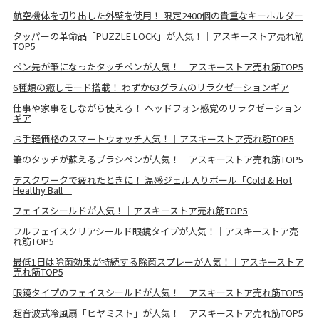
航空機体を切り出した外壁を使用！ 限定2400個の貴重なキーホルダー
タッパーの革命品「PUZZLE LOCK」が人気！｜アスキーストア売れ筋
TOP5
ペン先が筆になったタッチペンが人気！｜アスキーストア売れ筋TOP5
6種類の癒しモード搭載！ わずか63グラムのリラクゼーションギア
仕事や家事をしながら使える！ ヘッドフォン感覚のリラクゼーション
ギア
お手軽価格のスマートウォッチ人気！｜アスキーストア売れ筋TOP5
筆のタッチが蘇えるブラシペンが人気！｜アスキーストア売れ筋TOP5
デスクワークで疲れたときに！ 温感ジェル入りボール「Cold & Hot
Healthy Ball」
フェイスシールドが人気！｜アスキーストア売れ筋TOP5
フルフェイスクリアシールド眼鏡タイプが人気！｜アスキーストア売
れ筋TOP5
最低1日は除菌効果が持続する除菌スプレーが人気！｜アスキーストア
売れ筋TOP5
眼鏡タイプのフェイスシールドが人気！｜アスキーストア売れ筋TOP5
超音波式冷風扇「ヒヤミスト」が人気！｜アスキーストア売れ筋TOP5