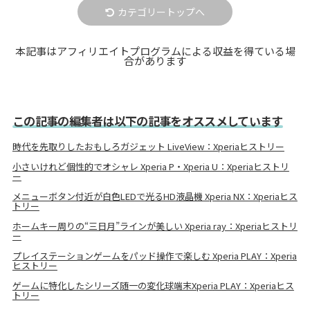
カテゴリートップへ
本記事はアフィリエイトプログラムによる収益を得ている場
合があります
この記事の編集者は以下の記事をオススメしています
時代を先取りしたおもしろガジェット LiveView：Xperiaヒストリー
小さいけれど個性的でオシャレ Xperia P・Xperia U：Xperiaヒストリ
ー
メニューボタン付近が白色LEDで光るHD液晶機 Xperia NX：Xperiaヒス
トリー
ホームキー周りの“三日月”ラインが美しい Xperia ray：Xperiaヒストリ
ー
プレイステーションゲームをパッド操作で楽しむ Xperia PLAY：Xperia
ヒストリー
ゲームに特化したシリーズ随一の変化球端末Xperia PLAY：Xperiaヒス
トリー