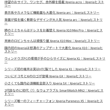
待望のおサイフ、ワンセグ、赤外線を搭載 Xperia acro：Xperiaヒスト
リー
表示系やカメラなど機能面も大進化 Xperia arc：Xperiaヒストリー
背面が弧を描く斬新なデザインが大人気 Xperia arc：Xperiaヒストリ
ー
姉のミミちゃんはドレスをお着替え Xperia X10 Mini Pro：Xperiaヒス
トリー
末妹のロビンちゃんは頑張り屋 Xperia X10 Mini：Xperiaヒストリー
国内初のXperiaは怒濤のアップデートで大進化 Xperia X10：Xperiaヒ
ストリー
ウィンドウズPCの環境が手のひらサイズに Xperia X1：Xperiaヒストリ
ー
シリーズ初の端末は実はHTC製でした Xperia X1：Xperiaヒストリー
ついにドコモとXiのロゴが登場 Xperia GX：Xperiaヒストリー
小さくても国内必須機能全部入り Xperia SX：Xperiaヒストリー
2代目なのに初代（?）なウェアラブル SmartWatch MN2：Xperiaヒス
トリー
シリーズ唯一のフィーチャーフォン Xperia Pureness X5：Xperiaヒス
トリー