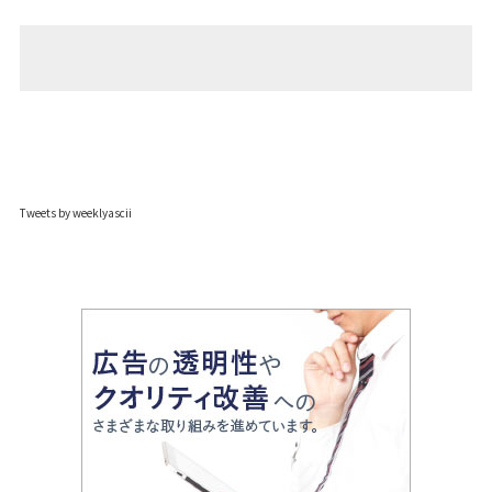
Tweets by weeklyascii