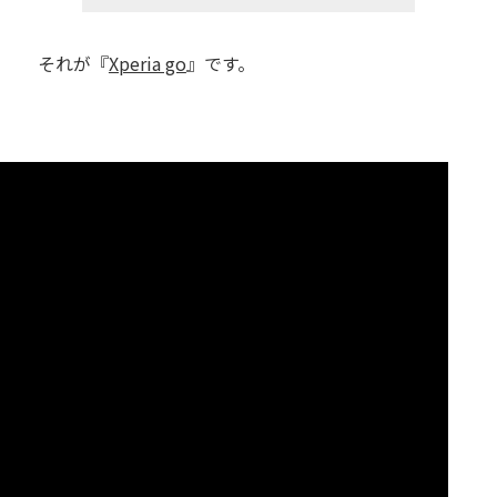
それが『
Xperia go
』です。