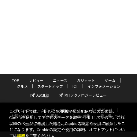
TOP
レビュー
ニュース
ガジェット
ゲーム
グルメ
スタートアップ
ICT
インフォメーション
ASCII.jp
MITテクノロジーレビュー
サイトポリシー
プライバシーポリシー
運営会社
このサイトでは、利用状況の把握や広告配信などのために、
お問い合わせ
広告掲載
スタッフ募集
電子版について
Cookieを使用してアクセスデータを取得・利用しています。これ
以降のページに遷移した場合、Cookieの設定や使用に同意したこ
©KADOKAWA ASCII Research Laboratories, Inc. 2026
とになります。Cookieの設定や使用の詳細、オプトアウトについ
ては
詳細
をご覧ください。