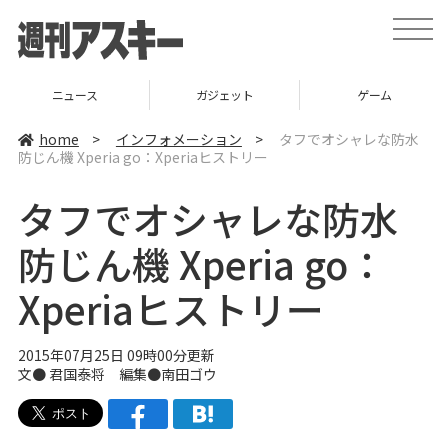
t
o
g
g
l
ニュース
ガジェット
ゲーム
e
n
a
home
>
インフォメーション
>
タフでオシャレな防水
v
防じん機 Xperia go：Xperiaヒストリー
i
g
a
タフでオシャレな防水
t
i
o
防じん機 Xperia go：
n
Xperiaヒストリー
2015年07月25日 09時00分更新
文●
君国泰将
編集●
南田ゴウ