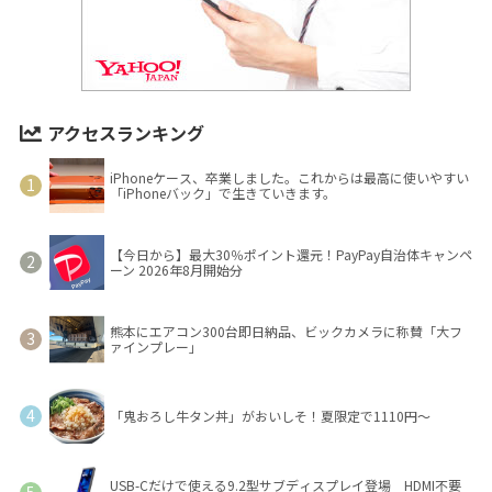
アクセスランキング
iPhoneケース、卒業しました。これからは最高に使いやすい
「iPhoneバック」で生きていきます。
【今日から】最大30％ポイント還元！PayPay自治体キャンペ
ーン 2026年8月開始分
熊本にエアコン300台即日納品、ビックカメラに称賛「大フ
ァインプレー」
「鬼おろし牛タン丼」がおいしそ！夏限定で1110円～
USB-Cだけで使える9.2型サブディスプレイ登場 HDMI不要