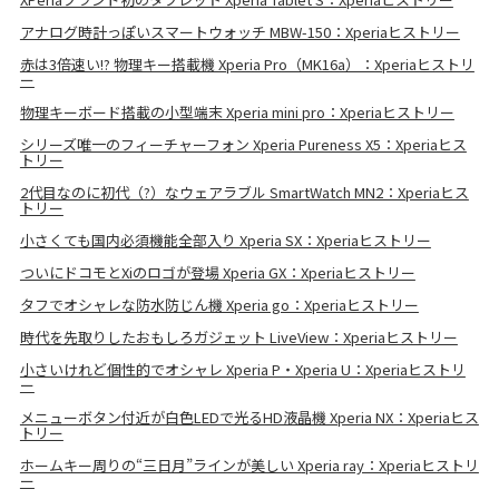
アナログ時計っぽいスマートウォッチ MBW-150：Xperiaヒストリー
赤は3倍速い!? 物理キー搭載機 Xperia Pro（MK16a）：Xperiaヒストリ
ー
物理キーボード搭載の小型端末 Xperia mini pro：Xperiaヒストリー
シリーズ唯一のフィーチャーフォン Xperia Pureness X5：Xperiaヒス
トリー
2代目なのに初代（?）なウェアラブル SmartWatch MN2：Xperiaヒス
トリー
小さくても国内必須機能全部入り Xperia SX：Xperiaヒストリー
ついにドコモとXiのロゴが登場 Xperia GX：Xperiaヒストリー
タフでオシャレな防水防じん機 Xperia go：Xperiaヒストリー
時代を先取りしたおもしろガジェット LiveView：Xperiaヒストリー
小さいけれど個性的でオシャレ Xperia P・Xperia U：Xperiaヒストリ
ー
メニューボタン付近が白色LEDで光るHD液晶機 Xperia NX：Xperiaヒス
トリー
ホームキー周りの“三日月”ラインが美しい Xperia ray：Xperiaヒストリ
ー