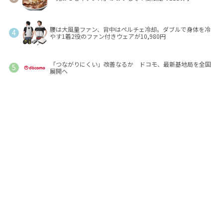
腰は大風量ファン、背中はペルチェ冷却。ダブルで身体を冷
やす1着2役のファン付きウェアが10,980円
「つながりにくい」改善なるか ドコモ、最新基地局を全国
展開へ