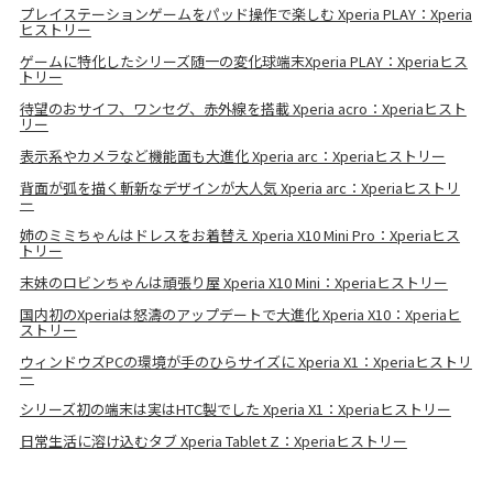
プレイステーションゲームをパッド操作で楽しむ Xperia PLAY：Xperia
ヒストリー
ゲームに特化したシリーズ随一の変化球端末Xperia PLAY：Xperiaヒス
トリー
待望のおサイフ、ワンセグ、赤外線を搭載 Xperia acro：Xperiaヒスト
リー
表示系やカメラなど機能面も大進化 Xperia arc：Xperiaヒストリー
背面が弧を描く斬新なデザインが大人気 Xperia arc：Xperiaヒストリ
ー
姉のミミちゃんはドレスをお着替え Xperia X10 Mini Pro：Xperiaヒス
トリー
末妹のロビンちゃんは頑張り屋 Xperia X10 Mini：Xperiaヒストリー
国内初のXperiaは怒濤のアップデートで大進化 Xperia X10：Xperiaヒ
ストリー
ウィンドウズPCの環境が手のひらサイズに Xperia X1：Xperiaヒストリ
ー
シリーズ初の端末は実はHTC製でした Xperia X1：Xperiaヒストリー
日常生活に溶け込むタブ Xperia Tablet Z：Xperiaヒストリー