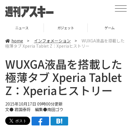
t
o
g
g
l
ニュース
ガジェット
ゲーム
e
n
a
home
>
インフォメーション
>
WUXGA液晶を搭載した
v
極薄タブ Xperia Tablet Z：Xperiaヒストリー
i
g
a
WUXGA液晶を搭載した
t
i
o
極薄タブ Xperia Tablet
n
Z：Xperiaヒストリー
2015年10月17日 09時00分更新
文●
君国泰将
編集●
南田ゴウ