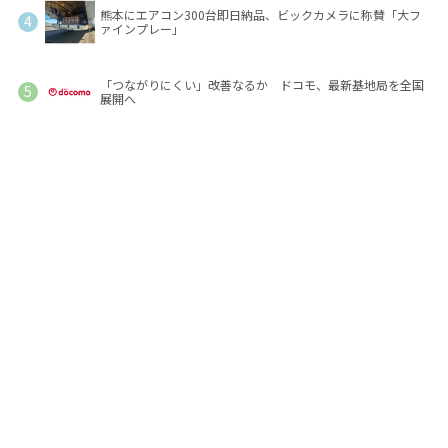
熊本にエアコン300台即日納品、ビックカメラに称賛「大フ
ァインプレー」
「つながりにくい」改善なるか ドコモ、最新基地局を全国
展開へ