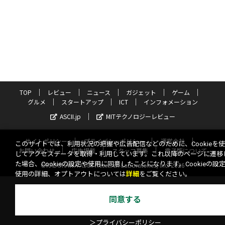
TOP
レビュー
ニュース
ガジェット
ゲーム
グルメ
スタートアップ
ICT
インフォメーション
ASCII.jp
MITテクノロジーレビュー
サイトポリシー
プライバシーポリシー
運営会社
このサイトでは、利用状況の把握や広告配信などのために、Cookieを
お問い合わせ
広告掲載
スタッフ募集
電子版について
してアクセスデータを取得・利用しています。これ以降のページに遷移
た場合、Cookieの設定や使用に同意したことになります。Cookieの設
©KADOKAWA ASCII Research Laboratories, Inc. 2026
使用の詳細、オプトアウトについては
詳細
をご覧ください。
同意する
＞プライバシーポリシー