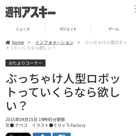
ニュース
ガジェット
ゲーム
home
>
インフォメーション
>
ぶっちゃけ人型ロボッ
トっていくらなら欲しい？
おたよりコーナー
ぶっちゃけ人型ロボッ
トっていくらなら欲し
い？
2015年04月15日 19時45分更新
文●
ナベコ
イラスト●てりィ’S Factory