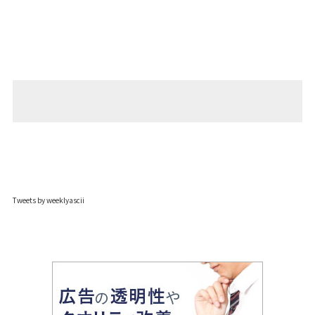
Tweets by weeklyascii