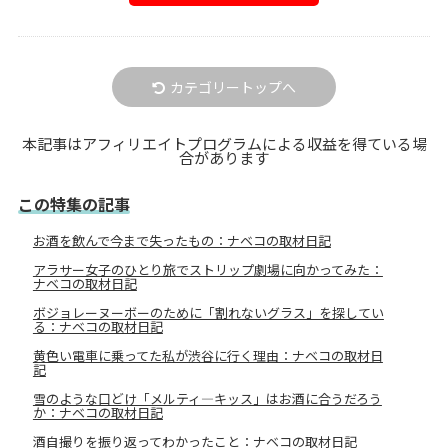
カテゴリートップへ
本記事はアフィリエイトプログラムによる収益を得ている場
合があります
この特集の記事
お酒を飲んで今まで失ったもの：ナベコの取材日記
アラサー女子のひとり旅でストリップ劇場に向かってみた：
ナベコの取材日記
ボジョレーヌーボーのために「割れないグラス」を探してい
る：ナベコの取材日記
黄色い電車に乗ってた私が渋谷に行く理由：ナベコの取材日
記
雪のような口どけ「メルティ―キッス」はお酒に合うだろう
か：ナベコの取材日記
酒自撮りを振り返ってわかったこと：ナベコの取材日記