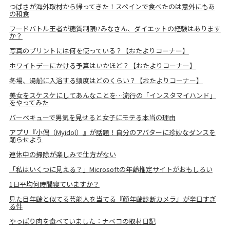
つばさが海外取材から帰ってきた！スペインで食べたのは意外にもあ
の和食
フードバトル王者が糖質制限!?みなさん、ダイエットの経験はあります
か？
写真のプリントには何を使っている？【おたよりコーナー】
ホワイトデーにかける予算はいかほど？【おたよりコーナー】
冬場、湯船に入浴する頻度はどのくらい？【おたよりコーナー】
美女をスケスケにしてあんなことを…流行の「インスタマイハンド」
をやってみた
バーベキューで男気を見せると女子にモテる本当の理由
アプリ『小偶（Myidol）』が話題！自分のアバターに珍妙なダンスを
踊らせよう
連休中の掃除が楽しみで仕方がない
「私はいくつに見える？」Microsoftの年齢推定サイトがおもしろい
1日平均何時間寝ていますか？
見た目年齢と似てる芸能人を当てる『顔年齢診断カメラ』が辛口すぎ
る件
やっぱり肉を食べていました：ナベコの取材日記