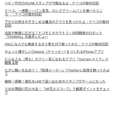
ベビー竹内力のLINEスタンプが今度出るよ：ナベコの取材日記
ナベコ、一週間ノーパン宣言。ロングクリームパンを食べたとこ
ろ…：ナベコの取材日記
下からお尻をのぞきこめる魔法のグラスを見つけたよ：ナベコの取材
日記
会話が無限に広がる？ドコモとタカラトミー共同開発のロボット
『OHaNAS』を速攻レビュー
SNSになんでも報告するダメ男を刈り取ってみた：ナベコの取材日記
ちょっと懐かしいChappie（チャッピー) をつくれるiPhoneアプリ
どんな人も（男も）セクシー系になれるアプリ「YouCam メイク」※
閲覧注意
七夕に願いを込めて！『短冊メーカー』でTwitterに短冊を飾ってみよ
う
破局一直線！彼氏をLINEで追い込むあのスタンプがゲームになった
7/25は隅田川花火大会！「AR花火スコープ」で観賞ポイントをチェッ
ク