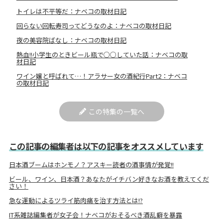
トイレは不平等だ：ナベコの取材日記
回らない回転寿司ってどうなのよ：ナベコの取材日記
夜の美容院ばなし：ナベコの取材日記
熱血!!小学生のときビール瓶で○○していた話：ナベコの取
材日記
ワイン嬢と呼ばれて…！アラサー女の酒紀行Part2：ナベコ
の取材日記
この特集の一覧へ
この記事の編集者は以下の記事をオススメしています
日本酒ブームはホンモノ？アスキー読者の酒事情が発覚!!
ビール、ワイン、日本酒？あなたがイチバン好きなお酒を教えてくだ
さい！
急な運動によるツライ筋肉痛を治す方法とは!?
IT系雑誌編集者が女子会！ナベコがおそるべき酒乱癖を暴露