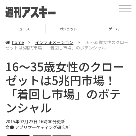
t
o
g
g
l
ニュース
ガジェット
ゲーム
e
n
a
home
>
インフォメーション
>
16～35歳女性のクロー
v
ゼットは5兆円市場！「着回し市場」のポテンシャル
i
g
a
16～35歳女性のクロー
t
i
o
ゼットは5兆円市場！
n
「着回し市場」のポテ
ンシャル
2015年02月23日 16時00分更新
文●
アプリマーケティング研究所