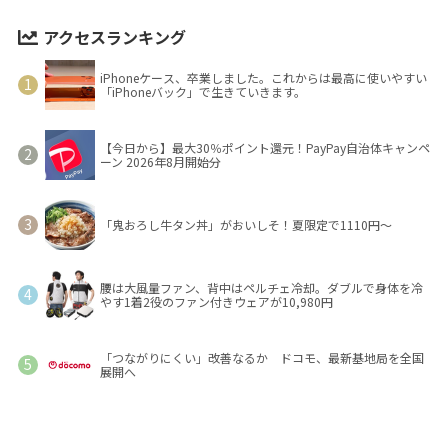
アクセスランキング
iPhoneケース、卒業しました。これからは最高に使いやすい
「iPhoneバック」で生きていきます。
【今日から】最大30％ポイント還元！PayPay自治体キャンペ
ーン 2026年8月開始分
「鬼おろし牛タン丼」がおいしそ！夏限定で1110円～
腰は大風量ファン、背中はペルチェ冷却。ダブルで身体を冷
やす1着2役のファン付きウェアが10,980円
「つながりにくい」改善なるか ドコモ、最新基地局を全国
展開へ