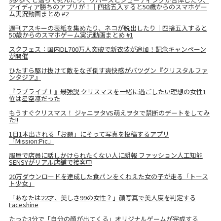
アイディア勝ちのアプリが！｜四捨五入すると50歳からのスマホゲー
ム実況動画まとめ #2
週刊アスキーの表紙を集めたり、ネコが脱出したり｜四捨五入すると
50歳からのスマホゲーム実況動画まとめ #1
スクフェス：国内DL700万人突破で新衣装が追加！記念キャンペーン
が開催
ひたすら駆け抜けて敵をなぎ倒す爽快感がバツグン『クリスタルファ
ンタジア』
『ラブライブ！』最強説 クリスマスを一緒に過ごしたい理想の女性1
位は星空凛だった
もうすぐクリスマス！ ジャニヲタVS萌えヲタで禁断のデートをしてみ
た!!
1日1本出される「お題」にそって写真を投稿するアプリ
「Mission:Pic」
服屋で店員に話しかけられたくない人に朗報 ファッション人工知能
SENSYがリアル店舗で接客中
20万ダウンロードを達成した食パンをくわえた女の子が走る「トース
ト少女」
「あなたは22才、美しさ99の女性？」顔写真で美人度を判定する
Faceshine
たった3分で「自分の顔が出てくる」オリジナルゲームが完成する