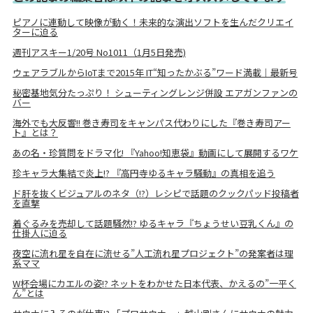
ピアノに連動して映像が動く！未来的な演出ソフトを生んだクリエイ
ターに迫る
週刊アスキー1/20号 No1011（1月5日発売)
ウェアラブルからIoTまで2015年 IT“知ったかぶる”ワード満載｜最新号
秘密基地気分たっぷり！ シューティングレンジ併設 エアガンファンの
バー
海外でも大反響!! 巻き寿司をキャンパス代わりにした『巻き寿司アー
ト』とは？
あの名・珍質問をドラマ化! 『Yahoo!知恵袋』動画にして展開するワケ
珍キャラ大集結で炎上!? 『高円寺ゆるキャラ騒動』の真相を追う
ド肝を抜くビジュアルのネタ（!?）レシピで話題のクックパッド投稿者
を直撃
着ぐるみを売却して話題騒然!? ゆるキャラ『ちょうせい豆乳くん』の
仕掛人に迫る
夜空に流れ星を自在に流せる”人工流れ星プロジェクト”の発案者は理
系ママ
W杯会場にカエルの姿!? ネットをわかせた日本代表、かえるの”一平く
ん”とは