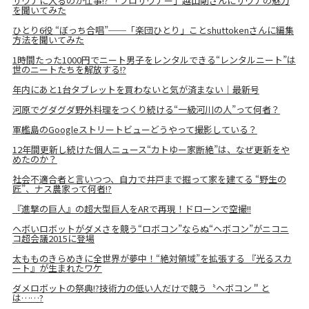
サウナに入るのが仕事!? 「プロサウナー」越山剛さんにサウナの魅力
を聞いてみた
ひとり6役 “ぼっち合唱”──「楽団ひとり」ことshuttokenさんに編集
方法を聞いてみた
1時間たった1000円でニート男子をレンタルできる“レンタルニート”は
世のニートたちを解放する!?
年内にあと1台タブレットを買わないと気が済まない｜最新号
河原でグダグダ野外料理をつくり続ける“一級河川の人”って何者？
軍艦島のGoogleストリートビューどうやって撮影している？
12年間更新し続けた個人ニュース“カトゆー家断絶”は、なぜ更新をや
めたのか？
社会不適合者と言いつつ、自力で井戸まで掘って家を建てる “野生の
匠”、ナス農家って何者!?
『進撃の巨人』の超大型巨人をARで再現！ドローンで空撮!!
ヘボいロボットがダメさを競う“ロボコン”ならぬ“ヘボコン”がニコニ
コ超会議2015に登場
太もものきらめきに全世界が夢中！“絶対領域”を拡張する 『光るスカ
ート』が生まれたワケ
ダメロボットの祭典!?技術力の低い人だけで競う〝ヘボコン＂と
は……?