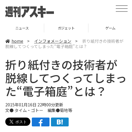
t
o
g
g
l
ニュース
ガジェット
ゲーム
e
n
a
home
>
インフォメーション
>
折り紙付きの技術者が
v
脱線してつくってしまった“電子箱庭”とは？
i
g
a
折り紙付きの技術者が
t
i
o
脱線してつくってしまっ
n
た“電子箱庭”とは？
2015年01月16日 22時00分更新
文● タイム・ゴトー 編集●
菊地等