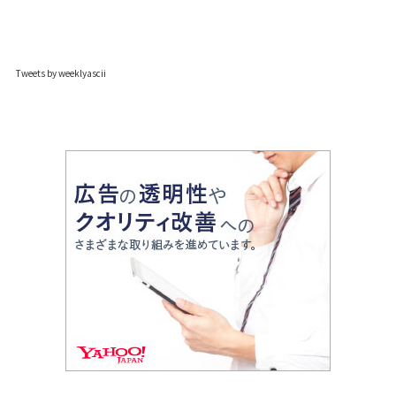
Tweets by weeklyascii