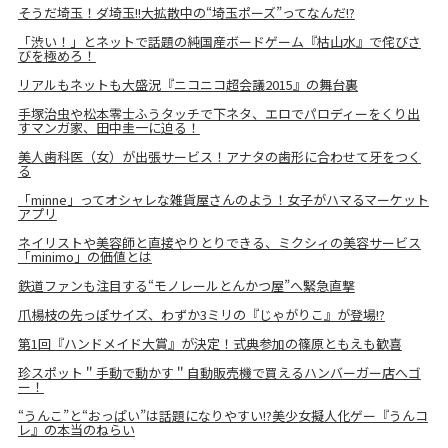
そうだ埼玉！ダ埼玉!!大拡散中の“埼玉ポーズ”ってなんだ!?
「渋い！」とネットで話題の純国産ボードゲーム『枯山水』で侘びさ
びを極めろ！
リアルもネットも大盛況『ニコニコ超会議2015』の舞台裏
手塚治虫や松本零士ふうタッチで下ネタ、エロでパロディーをくり出
すマンガ家、田中圭一に迫る！
美人歯科医（女）が出張サービス！アナタの歯形に合わせて牙をつく
る
「minne」ってオシャレな雑貨屋さんのよう！女子がハマるマーケット
アプリ
ネイリストや美容師と直接やりとりできる、ミクシィの美容サービス
「minimo」の価値とは
鉄道ファンも注目する“モノレールとんかつ屋”へ緊急直撃
爪楊枝の先っぽサイズ、わずか3ミリの『じゃがりこ』が登場!?
第1回『ハンドメイド大賞』が決定！式典参加の篠原ともえも歓喜
珍スポット＂手動で動かす＂自動販売機で買えるハンバーガー店へゴ
ー！
“うんこ”と“おっぱい”は話題になりやすい!?美少女擬人化ゲー『うんコ
レ』の本当のねらい