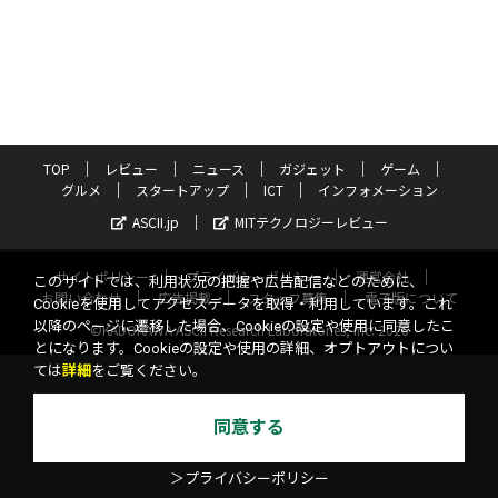
TOP
レビュー
ニュース
ガジェット
ゲーム
グルメ
スタートアップ
ICT
インフォメーション
ASCII.jp
MITテクノロジーレビュー
サイトポリシー
プライバシーポリシー
運営会社
このサイトでは、利用状況の把握や広告配信などのために、
お問い合わせ
広告掲載
スタッフ募集
電子版について
Cookieを使用してアクセスデータを取得・利用しています。これ
以降のページに遷移した場合、Cookieの設定や使用に同意したこ
©KADOKAWA ASCII Research Laboratories, Inc. 2026
とになります。Cookieの設定や使用の詳細、オプトアウトについ
ては
詳細
をご覧ください。
同意する
＞プライバシーポリシー