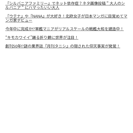
『シルバニアファミリー』でネット依存症？ネタ画像投稿＂大人のシ
ルバニア＂にハマったいい大人
『ウテナ』や『NANA』が大好き！北欧女子が日本マンガに目覚めてマ
ンガ家デビュー
今年中に完成か!?軍艦マニアがリアルスケールの戦艦大和を建造中！
“キモカワイイ”踊る折り鶴に世界が注目！
創刊50年!?謎の業界誌『月刊タニシ』の隠された仰天事実が発覚！