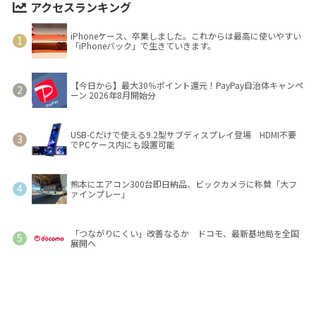
アクセスランキング
iPhoneケース、卒業しました。これからは最高に使いやすい
「iPhoneバック」で生きていきます。
【今日から】最大30％ポイント還元！PayPay自治体キャンペ
ーン 2026年8月開始分
USB-Cだけで使える9.2型サブディスプレイ登場 HDMI不要
でPCケース内にも設置可能
熊本にエアコン300台即日納品、ビックカメラに称賛「大フ
ァインプレー」
「つながりにくい」改善なるか ドコモ、最新基地局を全国
展開へ