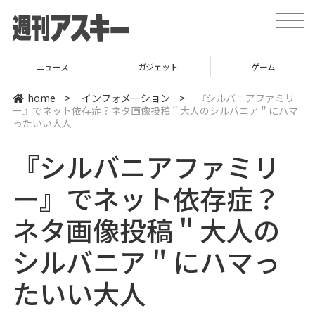
t
o
g
g
l
ニュース
ガジェット
ゲーム
e
n
a
home
>
インフォメーション
>
『シルバニアファミリ
v
ー』でネット依存症？ネタ画像投稿＂大人のシルバニア＂にハマ
i
ったいい大人
g
a
t
『シルバニアファミリ
i
o
n
ー』でネット依存症？
ネタ画像投稿＂大人の
シルバニア＂にハマっ
たいい大人