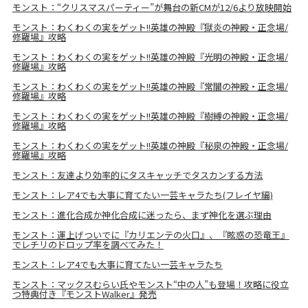
モンスト：“クリスマスパーティー”が舞台の新CMが12/6より放映開始
モンスト：わくわくの実をゲット!!英雄の神殿『獄炎の神殿・正念場/
修羅場』攻略
モンスト：わくわくの実をゲット!!英雄の神殿『光明の神殿・正念場/
修羅場』攻略
モンスト：わくわくの実をゲット!!英雄の神殿『常闇の神殿・正念場/
修羅場』攻略
モンスト：わくわくの実をゲット!!英雄の神殿『樹縛の神殿・正念場/
修羅場』攻略
モンスト：わくわくの実をゲット!!英雄の神殿『秘泉の神殿・正念場/
修羅場』攻略
モンスト：友達より効率的にタスキャッチでタスカンする方法
モンスト：レア4でも大事に育てたい一芸キャラたち(フレイヤ編)
モンスト：進化合成か神化合成に迷ったら、まず神化を選ぶ理由
モンスト：運上げついでに『カリエンテの火口』、『眩惑の恐竜王』
でレチリのドロップ率を調べてみた！
モンスト：レア4でも大事に育てたい一芸キャラたち
モンスト：マックスむらい氏やモンスト“中の人”も登場！攻略に役立
つ特典付き『モンストWalker』発売