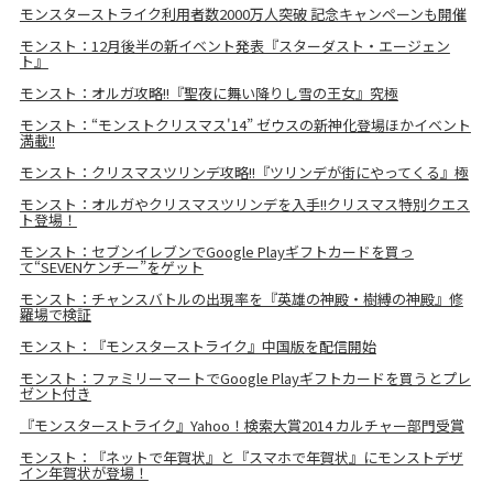
モンスターストライク利用者数2000万人突破 記念キャンペーンも開催
モンスト：12月後半の新イベント発表『スターダスト・エージェン
ト』
モンスト：オルガ攻略!!『聖夜に舞い降りし雪の王女』究極
モンスト：“モンストクリスマス'14” ゼウスの新神化登場ほかイベント
満載!!
モンスト：クリスマスツリンデ攻略!!『ツリンデが街にやってくる』極
モンスト：オルガやクリスマスツリンデを入手!!クリスマス特別クエス
ト登場！
モンスト：セブンイレブンでGoogle Playギフトカードを買っ
て“SEVENケンチー”をゲット
モンスト：チャンスバトルの出現率を『英雄の神殿・樹縛の神殿』修
羅場で検証
モンスト：『モンスターストライク』中国版を配信開始
モンスト：ファミリーマートでGoogle Playギフトカードを買うとプレ
ゼント付き
『モンスターストライク』Yahoo！検索大賞2014 カルチャー部門受賞
モンスト：『ネットで年賀状』と『スマホで年賀状』にモンストデザ
イン年賀状が登場！