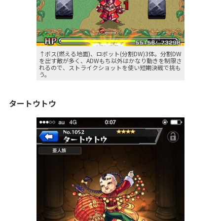
↑ボス(燃える地面)、ロボット(分割DW)3体。分割DW
を出す敵が多く、ADWもち以外はかなり動きを制限さ
れるので、ストライクショットを使い短期決戦で挑も
う。
タートウトウ