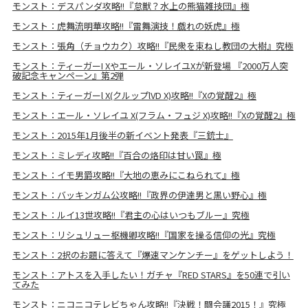
モンスト：デスパンダ攻略!!『怠獣？水上の熊猫雑技団』極
モンスト：虎舞流明華攻略!!『雷舞演技！戯れの妖虎』極
モンスト：張角（チョウカク）攻略!!『民衆を束ねし教団の大樹』究極
モンスト：ティーガーI Xやエール・ソレイユXが新登場 『2000万人突
破記念キャンペーン』第2弾
モンスト：ティーガーl X(クルップlVD X)攻略!!『Xの覚醒2』極
モンスト：エール・ソレイユ X(フラム・フュジ X)攻略!!『Xの覚醒2』極
モンスト：2015年1月後半の新イベント発表『三銃士』
モンスト：ミレディ攻略!!『百合の烙印は甘い罠』極
モンスト：イモ男爵攻略!!『大地の恵みにこねられて』極
モンスト：バッキンガム公攻略!!『政界の伊達男と黒い野心』極
モンスト：ルイ13世攻略!!『君主の心はいつもブルー』究極
モンスト：リシュリュー枢機卿攻略!!『国家を操る信仰の光』究極
モンスト：2択のお題に答えて『爆速マンケンチー』をゲットしよう！
モンスト：アトスを入手したい！ガチャ『RED STARS』を50連で引い
てみた
モンスト：ニコニコテレビちゃん攻略!!『決戦！闘会議2015！』究極