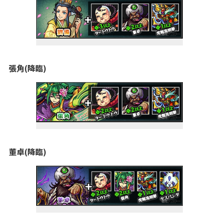
張角(降臨)
董卓(降臨)