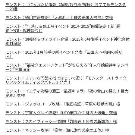
モンスト：手に入れたい降臨（超絶/超究極/究極）おすすめモンスタ
ー20選
モンスト：徳川吉宗攻略!!『大暴れ！上様の曲者大掃除』究極
モンスト：“年越し＆お正月イベント 2014-2015”開催決定！新“超
絶”や超・獣神祭など
モンスト：源義経＆サテライト登場！2015年6月後半イベント神化合体
素材追記
モンスト：2015年1月前半の新イベント発表『三国志 ～桃園の誓い
～』
モンスト：“福袋クエストチケット”がもらえる“年末年始招待キャンペ
ーン”開催決定
モンスト：リアルな円盤を指ではじいて遊ぶ『モンスターストライク
リアルタイムディスクバトル』発売！
モンスト：イエティ攻略の適正・最適キャラ!!『夜の雪山で見た！巨大
足跡』究極
モンスト：ジャッカロープ攻略!!『徹底検証！草原の珍獣の噂』極
モンスト：宇宙人グレイ攻略!!『UFO襲来か？謎の大爆発』究極
モンスト：スカイフィッシュ攻略!!『超高速！恐怖の斬撃魚』極
モンスト：ネッシー攻略!!『衝撃！湖に潜む恐竜の正体』極