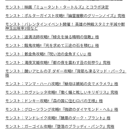
モンスト：映画『ミュータント・タートルズ』とコラボ決定
モンスト：ポルターガイスト攻略!!『幽霊屋敷のグリーンノイズ』究極
モンスト：バレンタインイベント開催！ 英雄の神殿スタミナ半減や獣
神玉出現率3倍など
モンスト：道満法師攻略!!『緑炎を操る晴明の宿敵』極
モンスト：餓鬼攻略!!『光を求めて三途の石を積む』極
モンスト：骸金魚攻略!!『呪い池の金魚すくい』極
モンスト：滝夜叉姫攻略!!『都の夜を震わす丑の刻参り』究極
モンスト：醜いアヒルの子 ダギー攻略!!『背筋も凍るマッド・パーク』
極
モンスト：マンマ・ハーハ攻略!!『継母は嫉妬の炎でメラメラ』極
モンスト：カヴァレッタ攻略!!『働く蟻と眩しいキリギリス』究極
モンスト：ドンキー攻略!!『森の国に住むロバの王様』極
モンスト：グローツラング攻略!!『強欲のダイヤモンド・ヘル』極
モンスト：マンドレイク攻略!!『醜悪のダーク・プラント』極
モンスト：ガーゴイル攻略!!『堕落のブラッディ・パンク』究極