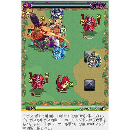
↑ボス(燃える地面)、ロボット(分割DW)2体、ブロッ
ク。ボスも中ボス同様に、ホーミングや火の玉攻撃を
放つ。また、十字レーザーも撃つ。分割DWはマップ
の四隅に張られる。