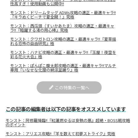
性高すぎ！使用動画も公開中!!
モンスト：ドリームタッグ ADWs攻略の適正・最適キャラ!!
『キラめくビーチで夏全開！』究極
モンスト：西瓜頭（すいかあたま）攻略の適正・最適キャ
ラ!!『暗躍する渚の用心棒』究極
モンスト：クワガトロン攻略の適正・最適キャラ!!『夏草揺
れる恐怖の自由研究』極
モンスト：ハナビ攻略の適正・最適キャラ!!『玉屋！夜空を
彩る花火大会』極
モンスト：ぽんぽこ腹太郎攻略の適正・最適キャラ!!マルチ
専用『いなせな化狸の納涼盆踊り』極
この特集の一覧へ
この記事の編集者は以下の記事をオススメしています
モンスト：阿修羅降臨!!『紅蓮燃ゆるは妄執の悪』超絶・BOSS戦攻略
のポイント
モンスト：アリエス攻略!!『羊を数えて初夢ストライク』究極