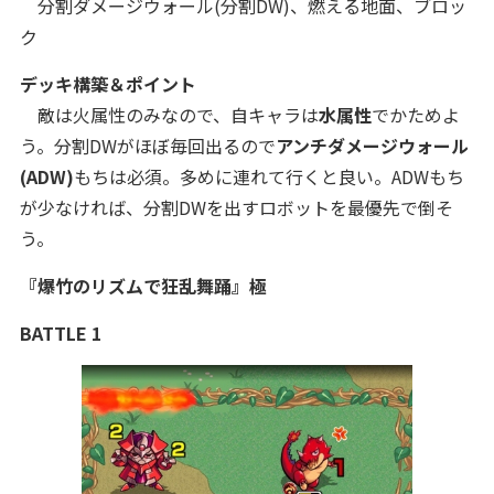
分割ダメージウォール(分割DW)、燃える地面、ブロッ
ク
デッキ構築＆ポイント
敵は火属性のみなので、自キャラは
水属性
でかためよ
う。分割DWがほぼ毎回出るので
アンチダメージウォール
(ADW)
もちは必須。多めに連れて行くと良い。ADWもち
が少なければ、分割DWを出すロボットを最優先で倒そ
う。
『爆竹のリズムで狂乱舞踊』極
BATTLE 1