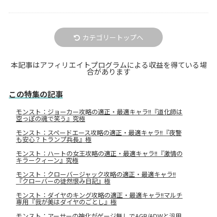
カテゴリートップへ
本記事はアフィリエイトプログラムによる収益を得ている場
合があります
この特集の記事
モンスト：ジョーカー攻略の適正・最適キャラ!!『道化師は
空っぽの魂で笑う』究極
モンスト：スペードエース攻略の適正・最適キャラ!!『夜警
も安心？トランプ兵長』極
モンスト：ハートの女王攻略の適正・最適キャラ!!『激情の
キラークィーン』究極
モンスト：クローバージャック攻略の適正・最適キャラ!!
『クローバーの徒然恨み日記』極
モンスト：ダイヤのキング攻略の適正・最適キャラ!!マルチ
専用『我が美はダイヤのごとし』極
モンスト：アーサーの神化がゲージ無しでAGB/ADWと汎用