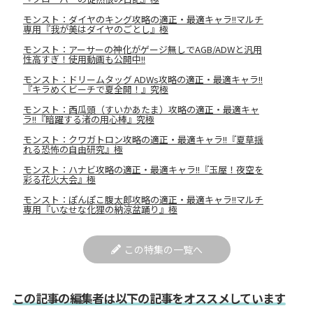
モンスト：ダイヤのキング攻略の適正・最適キャラ!!マルチ
専用『我が美はダイヤのごとし』極
モンスト：アーサーの神化がゲージ無しでAGB/ADWと汎用
性高すぎ！使用動画も公開中!!
モンスト：ドリームタッグ ADWs攻略の適正・最適キャラ!!
『キラめくビーチで夏全開！』究極
モンスト：西瓜頭（すいかあたま）攻略の適正・最適キャ
ラ!!『暗躍する渚の用心棒』究極
モンスト：クワガトロン攻略の適正・最適キャラ!!『夏草揺
れる恐怖の自由研究』極
モンスト：ハナビ攻略の適正・最適キャラ!!『玉屋！夜空を
彩る花火大会』極
モンスト：ぽんぽこ腹太郎攻略の適正・最適キャラ!!マルチ
専用『いなせな化狸の納涼盆踊り』極
この特集の一覧へ
この記事の編集者は以下の記事をオススメしています