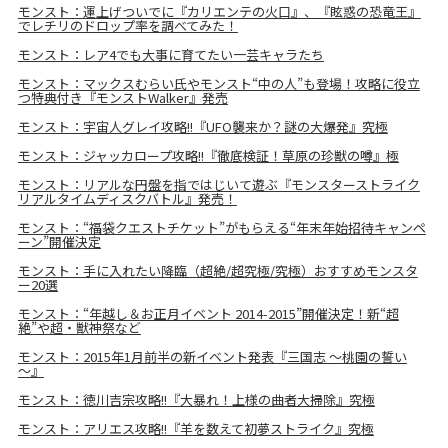
モンスト：運上げついでに『カリエンテの火口』、『眩惑の恐竜王』
でレチリのドロップ率を調べてみた！
モンスト：レア4でも大事に育てたい一芸キャラたち
モンスト：マックスむらい氏やモンスト“中の人”も登場！攻略に役立
つ特典付き『モンストWalker』発売
モンスト：宇宙人グレイ攻略!!『UFO襲来か？謎の大爆発』究極
モンスト：ジャッカロープ攻略!!『徹底検証！草原の珍獣の噂』極
モンスト：リアルな円盤を指ではじいて遊ぶ『モンスターストライク
リアルタイムディスクバトル』発売！
モンスト：“福袋クエストチケット”がもらえる“年末年始招待キャンペ
ーン”開催決定
モンスト：手に入れたい降臨（超絶/超究極/究極）おすすめモンスタ
ー20選
モンスト：“年越し＆お正月イベント 2014-2015”開催決定！新“超
絶”や超・獣神祭など
モンスト：2015年1月前半の新イベント発表『三国志 ～桃園の誓い
～』
モンスト：徳川吉宗攻略!!『大暴れ！上様の曲者大掃除』究極
モンスト：アリエス攻略!!『羊を数えて初夢ストライク』究極