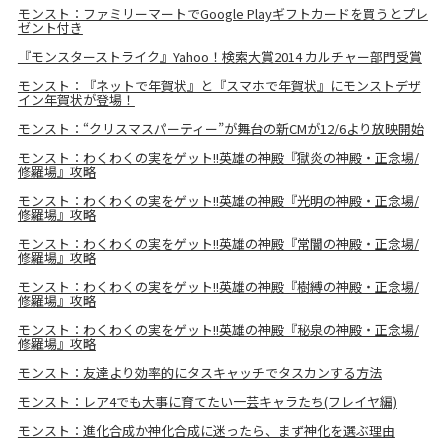
モンスト：ファミリーマートでGoogle Playギフトカードを買うとプレ
ゼント付き
『モンスターストライク』Yahoo！検索大賞2014 カルチャー部門受賞
モンスト：『ネットで年賀状』と『スマホで年賀状』にモンストデザ
イン年賀状が登場！
モンスト：“クリスマスパーティー”が舞台の新CMが12/6より放映開始
モンスト：わくわくの実をゲット!!英雄の神殿『獄炎の神殿・正念場/
修羅場』攻略
モンスト：わくわくの実をゲット!!英雄の神殿『光明の神殿・正念場/
修羅場』攻略
モンスト：わくわくの実をゲット!!英雄の神殿『常闇の神殿・正念場/
修羅場』攻略
モンスト：わくわくの実をゲット!!英雄の神殿『樹縛の神殿・正念場/
修羅場』攻略
モンスト：わくわくの実をゲット!!英雄の神殿『秘泉の神殿・正念場/
修羅場』攻略
モンスト：友達より効率的にタスキャッチでタスカンする方法
モンスト：レア4でも大事に育てたい一芸キャラたち(フレイヤ編)
モンスト：進化合成か神化合成に迷ったら、まず神化を選ぶ理由