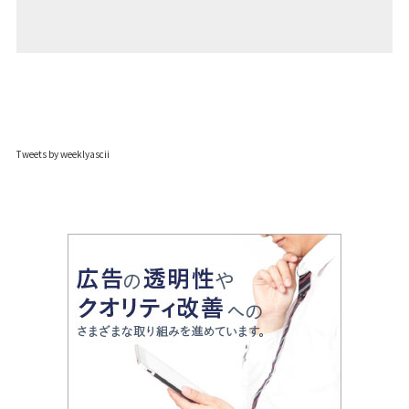
Tweets by weeklyascii