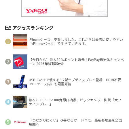
アクセスランキング
iPhoneケース、卒業しました。これからは最高に使いやすい
「iPhoneバック」で生きていきます。
【今日から】最大30％ポイント還元！PayPay自治体キャンペ
ーン 2026年8月開始分
USB-Cだけで使える9.2型サブディスプレイ登場 HDMI不要
でPCケース内にも設置可能
熊本にエアコン300台即日納品、ビックカメラに称賛「大フ
ァインプレー」
「つながりにくい」改善なるか ドコモ、最新基地局を全国
展開へ