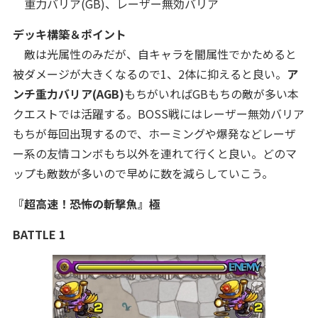
重力バリア(GB)、レーザー無効バリア
デッキ構築＆ポイント
敵は光属性のみだが、自キャラを闇属性でかためると
被ダメージが大きくなるので1、2体に抑えると良い。
ア
ンチ重力バリア(AGB)
もちがいればGBもちの敵が多い本
クエストでは活躍する。BOSS戦にはレーザー無効バリア
もちが毎回出現するので、ホーミングや爆発などレーザ
ー系の友情コンボもち以外を連れて行くと良い。どのマ
ップも敵数が多いので早めに数を減らしていこう。
『超高速！恐怖の斬撃魚
』極
BATTLE 1