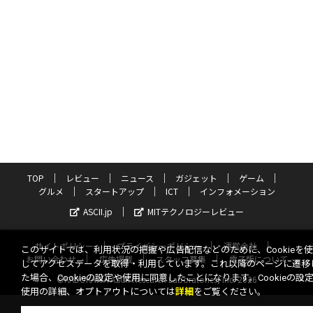
TOP
レビュー
ニュース
ガジェット
ゲーム
グルメ
スタートアップ
ICT
インフォメーション
ASCII.jp
MITテクノロジーレビュー
サイトポリシー
プライバシーポリシー
運営会社
このサイトでは、利用状況の把握や広告配信などのために、Cookieを
お問い合わせ
広告掲載
スタッフ募集
電子版について
してアクセスデータを取得・利用しています。これ以降のページに遷移
た場合、Cookieの設定や使用に同意したことになります。Cookieの設
©KADOKAWA ASCII Research Laboratories, Inc. 2026
使用の詳細、オプトアウトについては
詳細
をご覧ください。