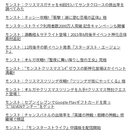
モンスト：クリスマスガチャを40回引いてサンタクロースの排出率を
調べてみた
モンスト：ネッシー攻略!!『衝撃！湖に潜む恐竜の正体』極
モンスターストライク利用者数2000万人突破 記念キャンペーンも開催
モンスト：源義経＆サテライト登場！2015年6月後半イベント神化合体
素材追記
モンスト：12月後半の新イベント発表『スターダスト・エージェン
ト』
モンスト：オルガ攻略!!『聖夜に舞い降りし雪の王女』究極
モンスト：“モンストクリスマス'14” ゼウスの新神化登場ほかイベント
満載!!
モンスト：クリスマスツリンデ攻略!!『ツリンデが街にやってくる』極
モンスト：オルガやクリスマスツリンデを入手!!クリスマス特別クエス
ト登場！
モンスト：セブンイレブンでGoogle Playギフトカードを買っ
て“SEVENケンチー”をゲット
モンスト：チャンスバトルの出現率を『英雄の神殿・樹縛の神殿』修
羅場で検証
モンスト：『モンスターストライク』中国版を配信開始