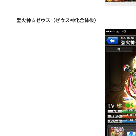
聖火神☆ゼウス（ゼウス神化合体後）