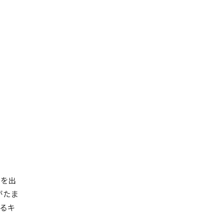
スを出
がたま
るキ