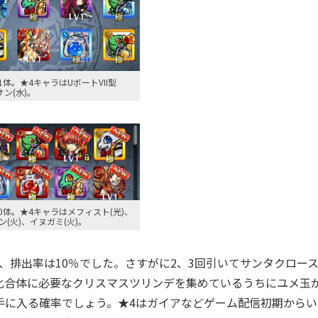
体。★4キャラはUボートVII型
サン(水)。
0体。★4キャラはメフィスト(光)、
(火)、イヌガミ(火)。
、排出率は10％でした。さすがに2、3回引いてサンタクロー
化合体に必要なクリスマスツリンデを集めているうちにユメ玉
手に入る確率でしょう。★4はガイアなどゲーム配信初期からい