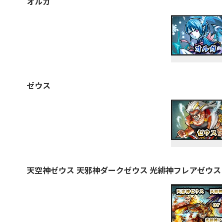
オルガ
ゼウス
天空神ゼウス 天邪神ダークゼウス 光緋神フレアゼウス