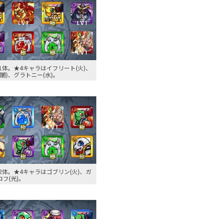
1体。★4キャラはイフリート(火)、
闇)、グラトニー(水)。
2体。★4キャラはゴブリン(火)、ガ
コフ(光)。