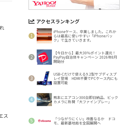
アクセスランキング
れ
iPhoneケース、卒業しました。これか
らは最高に使いやすい「iPhoneバッ
ク」で生きていきます。
【今日から】最大30％ポイント還元！
PayPay自治体キャンペーン 2026年8月
開始分
USB-Cだけで使える9.2型サブディスプ
レイ登場 HDMI不要でPCケース内にも
設置可能
熊本にエアコン300台即日納品、ビック
カメラに称賛「大ファインプレー」
エス
「つながりにくい」改善なるか ドコ
モ、最新基地局を全国展開へ