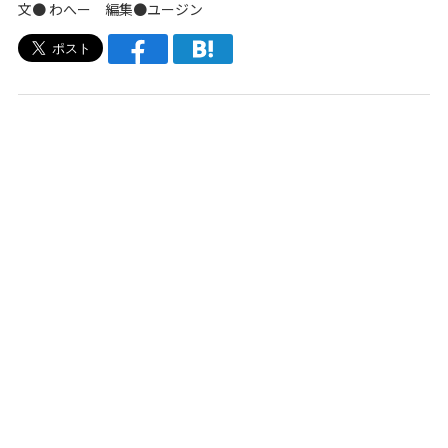
文●
わへー
編集●
ユージン