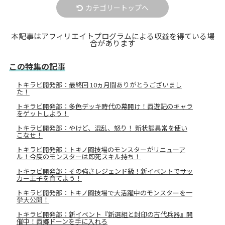
カテゴリートップへ
本記事はアフィリエイトプログラムによる収益を得ている場
合があります
この特集の記事
トキラビ開発部：最終回 10ヵ月間ありがとうございまし
た！
トキラビ開発部：多色デッキ時代の幕開け！西遊記のキャラ
をゲットしよう！
トキラビ開発部：やけど、混乱、怒り！ 新状態異常を使い
こなせ！
トキラビ開発部：トキノ闘技場のモンスターがリニューア
ル！今度のモンスターは即死スキル持ち！
トキラビ開発部：その強さレジェンド級！新イベントでサッ
カー王子を育てよう！
トキラビ開発部：トキノ闘技場で大活躍中のモンスターを一
挙大公開！
トキラビ開発部：新イベント『新選組と封印の古代兵器』開
催中！西郷ドーンを手に入れろ