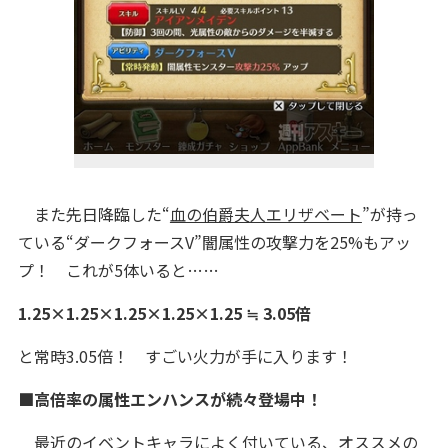
また先日降臨した“
血の伯爵夫人エリザベート
”が持っ
ている“ダークフォースV”闇属性の攻撃力を25%もアッ
プ！
これが5体いると……
1.25×1.25×1.25×1.25×1.25 ≒ 3.05倍
と常時3.05倍！ すごい火力が手に入ります！
■高倍率の属性エンハンスが続々登場中！
最近のイベントキャラによく付いている、オススメの