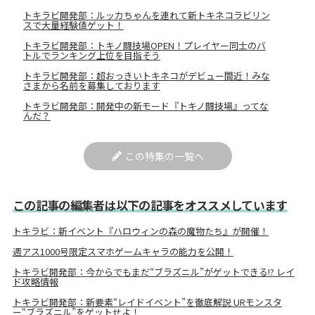
トキラビ開発部：ルッカちゃんを連れて新トキネコラビリン
スで大量経験値ゲット！
トキラビ開発部：トキノ闘技場OPEN！プレイヤー同士のバ
トルでランキング上位を目指そう
トキラビ開発部：超おっきいトキネコがデビュー間近！みな
さまから名前を募集しております
トキラビ開発部：開発中の新モード『トキノ闘技場』ってな
んだ？
この特集の一覧へ
この記事の編集者は以下の記事をオススメしています
トキラビ：新イベント『ハロウィンの森の魔物たち』が開催！
週アス1000号限定スマホゲームキャラの能力を公開！
トキラビ開発部：今からでもまだ“ブラズニル”がゲットできる!? レイ
ド攻略情報
トキラビ開発部：新要素“レイドイベント”を徹底解説 URモンスタ
ー“ブラズニル”をゲットせよ！