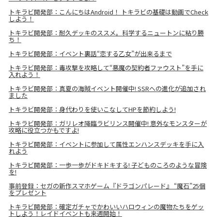
トキラビ開発部：こんにちはAndroid！ トキラビの基礎は動画でCheck
しよう！
トキラビ開発部：耐久デッキのススメ。科学するニュートンに粘り勝
ち！
トキラビ開発部：イベント裏話“恋する乙女”が出来るまで
トキラビ開発部：毒攻撃を攻略して“悪魔の契約者ファウスト”を手に
入れよう！
トキラビ開発部：真夏の海賊イベント開催中! SSRへの進化が追加され
ました
トキラビ開発部：身代わりを使いこなしてHPを節約しよう!
トキラビ開発部：ガリレオ降臨ラビリンス開催中! 意外なモンスターが
攻略に役立つかもですよ!
トキラビ開発部：イベントに参加して属性エンハンスデッキを手に入
れよう
トキラビ開発部：一歩一歩がドキドキする! 子どものころのような冒険
を!
事前登録：セガの新作スマホゲーム『ドラゴンパレード』 “魔石”25個
をプレゼント
トキラビ開発部：確定ガチャでかわいいハロウィンの魔物たちをゲッ
トしよう！レイドイベントも来週開始！