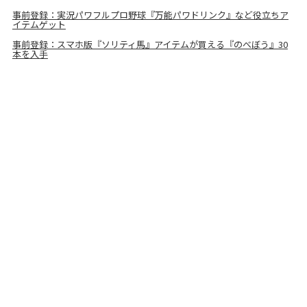
事前登録：実況パワフルプロ野球『万能パワドリンク』など役立ちア
イテムゲット
事前登録：スマホ版『ソリティ馬』アイテムが買える『のべぼう』30
本を入手