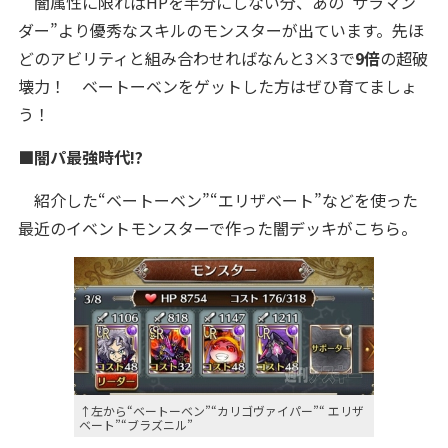
闇属性に限ればHPを半分にしない分、あの“サラマン
ダー”より優秀なスキルのモンスターが出ています。先ほ
どのアビリティと組み合わせればなんと3×3で
9倍
の超破
壊力！ ベートーベンをゲットした方はぜひ育てましょ
う！
■闇パ最強時代!?
紹介した“ベートーベン”“エリザベート”などを使った
最近のイベントモンスターで作った闇デッキがこちら。
↑左から“ベートーベン”“カリゴヴァイパー”“ エリザ
ベート”“ブラズニル”