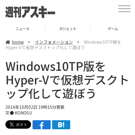
t
o
g
g
l
ニュース
ガジェット
ゲーム
e
n
a
home
>
インフォメーション
>
Windows10TP版を
v
Hyper-Vで仮想デスクトップ化して遊ぼう
i
g
a
Windows10TP版を
t
i
o
Hyper-Vで仮想デスクト
n
ップ化して遊ぼう
2014年10月02日 19時15分更新
文●
KONOSU