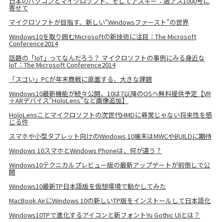
日本のパソコンとマイクロソフト、そしてアスキー：週アス1000号に
寄せて
マイクロソフトが目指す、新しい“Windowsファースト”の世界
Windows10を取り囲むMicrosoftの新技術に注目：The Microsoft
Conference2014
話題の「IoT」ってなんだろう？ マイクロソフトの事例にみる身近な
IoT：The Microsoft Conference2014
「スゴい」PCが年末商戦に直面する、大きな課題
Windows10最新機能が続々公開、10は7以降のOSへ無料提供予定【VR
＋ARデバイス“HoloLens”など画像追加】
HoloLensことマイクロソフトの次世代HMDに尋常じゃない将来性を感
じる件
スマホや小型タブレット向けのWindows 10端末はMWCやBUILDに期待
Windows 10スマホとWindows Phoneは、何が違う？
Windows10テクニカルプレビュー版の最新アップデートが前倒しで公
開
Windows10最新TP日本語版を仮想環境で動かしてみた
MacBook AirにWindows 10の新しいTP版をインストールして日本語化
Windows10TPで進化するアイコンと新フォントYu Gothic UIとは？