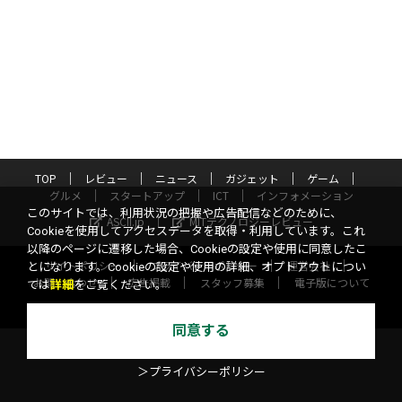
TOP
レビュー
ニュース
ガジェット
ゲーム
グルメ
スタートアップ
ICT
インフォメーション
このサイトでは、利用状況の把握や広告配信などのために、
ASCII.jp
MITテクノロジーレビュー
Cookieを使用してアクセスデータを取得・利用しています。これ
以降のページに遷移した場合、Cookieの設定や使用に同意したこ
サイトポリシー
プライバシーポリシー
運営会社
とになります。Cookieの設定や使用の詳細、オプトアウトについ
お問い合わせ
広告掲載
スタッフ募集
電子版について
ては
詳細
をご覧ください。
©KADOKAWA ASCII Research Laboratories, Inc. 2026
同意する
＞プライバシーポリシー