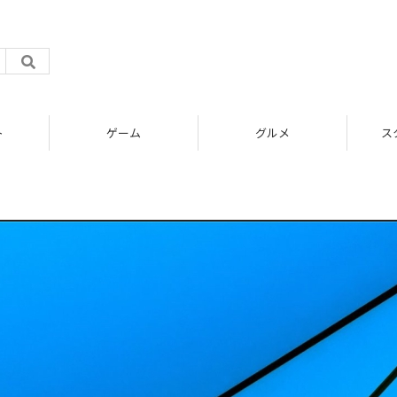
ト
ゲーム
グルメ
ス