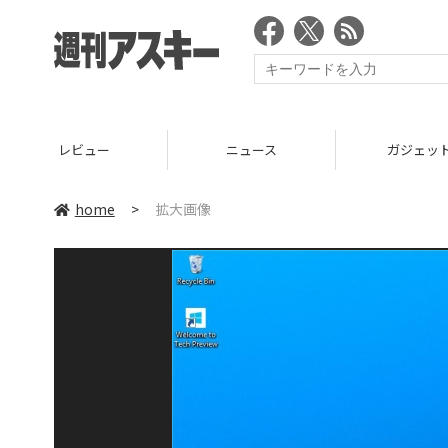
レビュー
ニュース
ガジェッ
home
>
拡大画像