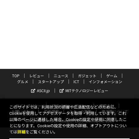
TOP
レビュー
ニュース
ガジェット
ゲーム
グルメ
スタートアップ
ICT
インフォメーション
ASCII.jp
MITテクノロジーレビュー
サイトポリシー
プライバシーポリシー
運営会社
このサイトでは、利用状況の把握や広告配信などのために、
お問い合わせ
広告掲載
スタッフ募集
電子版について
Cookieを使用してアクセスデータを取得・利用しています。これ
以降のページに遷移した場合、Cookieの設定や使用に同意したこ
©KADOKAWA ASCII Research Laboratories, Inc. 2026
とになります。Cookieの設定や使用の詳細、オプトアウトについ
ては
詳細
をご覧ください。