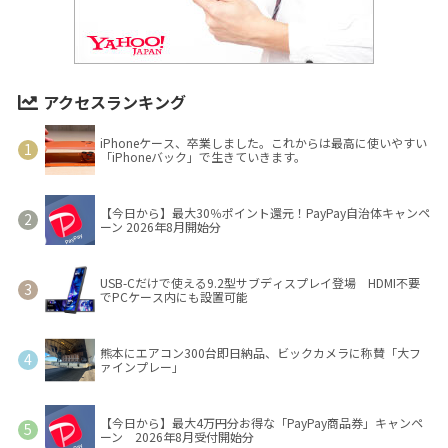
アクセスランキング
iPhoneケース、卒業しました。これからは最高に使いやすい
「iPhoneバック」で生きていきます。
【今日から】最大30％ポイント還元！PayPay自治体キャンペ
ーン 2026年8月開始分
USB-Cだけで使える9.2型サブディスプレイ登場 HDMI不要
でPCケース内にも設置可能
熊本にエアコン300台即日納品、ビックカメラに称賛「大フ
ァインプレー」
【今日から】最大4万円分お得な「PayPay商品券」キャンペ
ーン 2026年8月受付開始分