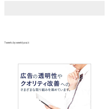
Tweets by weeklyascii