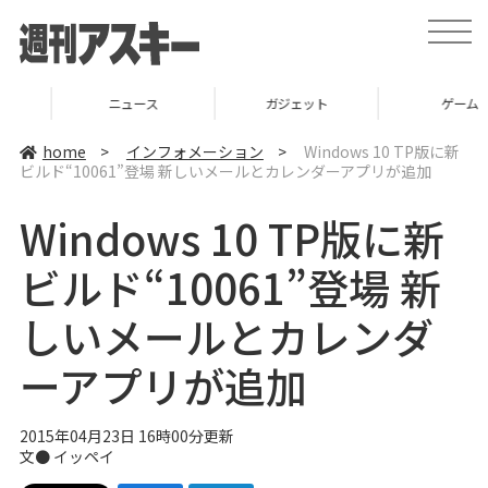
t
o
g
g
l
ニュース
ガジェット
ゲーム
e
n
a
home
>
インフォメーション
>
Windows 10 TP版に新
v
ビルド“10061”登場 新しいメールとカレンダーアプリが追加
i
g
a
Windows 10 TP版に新
t
i
o
ビルド“10061”登場 新
n
しいメールとカレンダ
ーアプリが追加
2015年04月23日 16時00分更新
文●
イッペイ