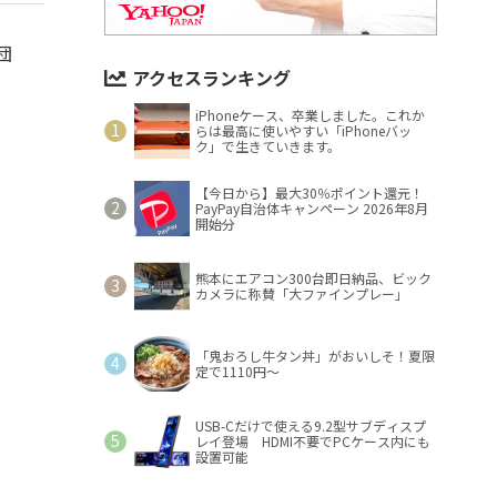
団
アクセスランキング
iPhoneケース、卒業しました。これか
らは最高に使いやすい「iPhoneバッ
ク」で生きていきます。
【今日から】最大30％ポイント還元！
PayPay自治体キャンペーン 2026年8月
開始分
熊本にエアコン300台即日納品、ビック
カメラに称賛「大ファインプレー」
「鬼おろし牛タン丼」がおいしそ！夏限
定で1110円～
USB-Cだけで使える9.2型サブディスプ
レイ登場 HDMI不要でPCケース内にも
設置可能