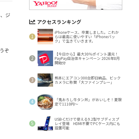
は、ジ
アクセスランキング
iPhoneケース、卒業しました。これか
らは最高に使いやすい「iPhoneバッ
ク」で生きていきます。
うぞ
【今日から】最大30％ポイント還元！
PayPay自治体キャンペーン 2026年8月
開始分
熊本にエアコン300台即日納品、ビック
カメラに称賛「大ファインプレー」
「鬼おろし牛タン丼」がおいしそ！夏限
定で1110円～
USB-Cだけで使える9.2型サブディスプ
レイ登場 HDMI不要でPCケース内にも
設置可能