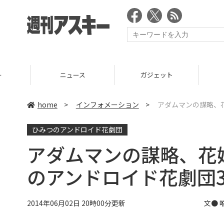
ニュース
ガジェット
ゲーム
home
>
インフォメーション
>
アダムマンの謀略、
ひみつのアンドロイド花劇団
アダムマンの謀略、花
のアンドロイド花劇団3
2014年06月02日 20時00分更新
文●