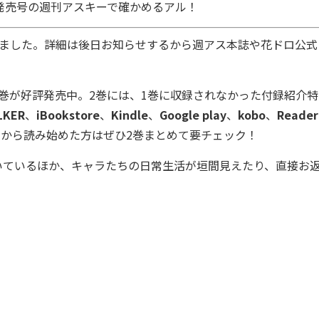
発売号の週刊アスキーで確かめるアル！
ました。詳細は後日お知らせするから週アス本誌や花ドロ公式
巻が好評発売中。2巻には、
1巻に収録されなかった付録紹介特
LKER
、
iBookstore
、
Kindle
、
Google play
、
kobo
、
Reader
から読み始めた方はぜひ2巻まとめて要チェック！
いているほか、キャラたちの日常生活が垣間見えたり、直接お