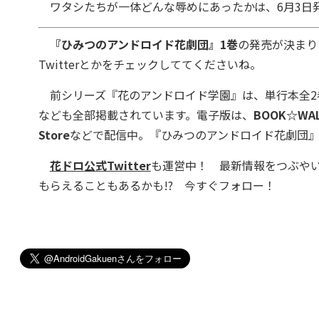
ワタシたちが一体どんな辱めにあったかは、6
月3日
『ひみつのアンドロイド花劇団』1巻
の発売が決まり
Twitterとかをチェックしててくださいね。
前シリーズ
『花のアンドロイド学園』は、単行本全2
なども全部掲載されています。電子版は、
BOOK☆WA
Store
など
で配信中。
『ひみつのアンドロイド花劇団』
花ドロ
公式Twitter
も運営中！ 最新情報をつぶや
もらえることもあるかも!? 今すぐフォロー！