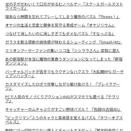
女の子がかわいくて口元がゆるむノベルゲー『スクールガールズスト
ライカーズ』
理系なら時間を忘れてプレーしてしまう魔性のパズル『Threes！』
オヤジの生活と恋愛と競争を見守る育成ゲーム『オヤジリウム』
つなげて消したいのに消しすぎてもダメなパズル『すなっぷる』
ガラスを割る禁断の爽快感が味わえるシューティング 『Smash Hit』
ミリオンアーサーファンの集い ニコ生『シシララさん』収録に潜入
あの新宿駅が本当に魔物の巣食うダンジョンになってしまった『新宿
ダンジョン』
バーチャルパッドが苦手でもラクチンなハクスラ『大乱闘RPG ガーデ
ィアンハンター』
カスタマイズしたロボで攻撃しながら駆け抜けろ！ 『ブレイクアー
ツ』
PCで人気のモノづくりアクションAVGがスマホでも遊べる『テラリ
ア』
キャッチャーのムチャぶりがすごい野球パズル？ 『吉田VS古田3D』
“ビックリマン”ふうのキャラと英単語を覚えるパズル『タワーオブス
ペルズ』
勉強には一切役立たない偉人とチャットするゲーム『歴史的返信くだ