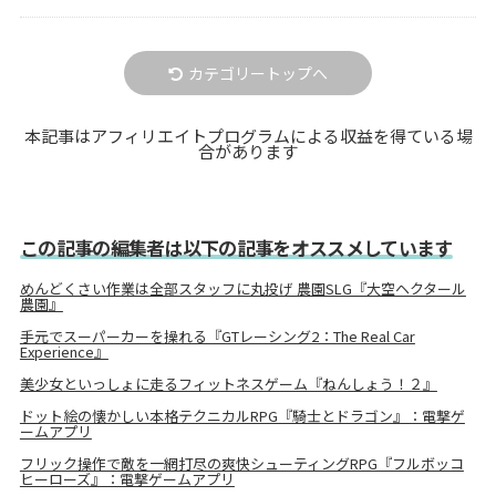
カテゴリートップへ
本記事はアフィリエイトプログラムによる収益を得ている場
合があります
この記事の編集者は以下の記事をオススメしています
めんどくさい作業は全部スタッフに丸投げ 農園SLG『大空ヘクタール
農園』
手元でスーパーカーを操れる『GTレーシング2：The Real Car
Experience』
美少女といっしょに走るフィットネスゲーム『ねんしょう！２』
ドット絵の懐かしい本格テクニカルRPG『騎士とドラゴン』：電撃ゲ
ームアプリ
フリック操作で敵を一網打尽の爽快シューティングRPG『フルボッコ
ヒーローズ』：電撃ゲームアプリ