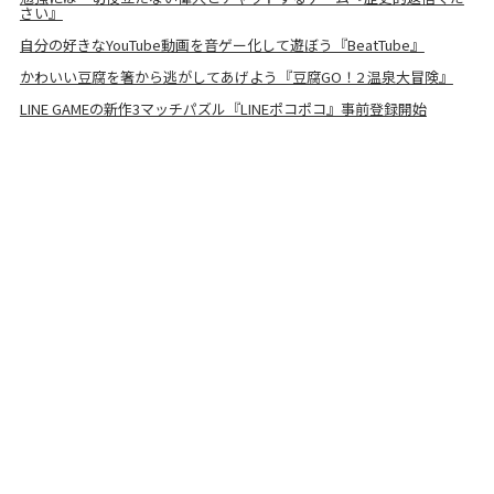
さい』
自分の好きなYouTube動画を音ゲー化して遊ぼう『BeatTube』
かわいい豆腐を箸から逃がしてあげよう『豆腐GO！2 温泉大冒険』
LINE GAMEの新作3マッチパズル『LINEポコポコ』事前登録開始