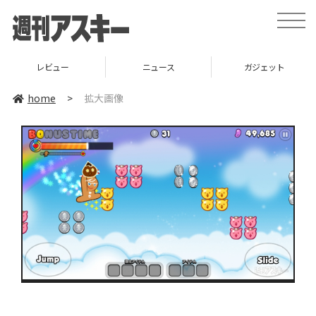
toggle
naviga
レビュー
ニュース
ガジェット
home
>
拡大画像