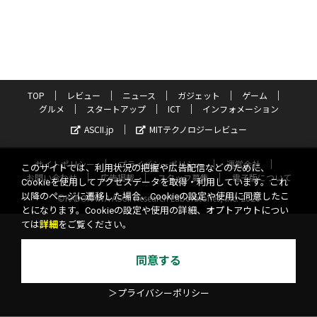
TOP
レビュー
ニュース
ガジェット
ゲーム
グルメ
スタートアップ
ICT
インフォメーション
ASCII.jp
MITテクノロジーレビュー
サイトポリシー
プライバシーポリシー
運営会社
このサイトでは、利用状況の把握や広告配信などのために、
お問い合わせ
広告掲載
スタッフ募集
電子版について
Cookieを使用してアクセスデータを取得・利用しています。これ
以降のページに遷移した場合、Cookieの設定や使用に同意したこ
©KADOKAWA ASCII Research Laboratories, Inc. 2026
とになります。Cookieの設定や使用の詳細、オプトアウトについ
ては
詳細
をご覧ください。
同意する
＞プライバシーポリシー