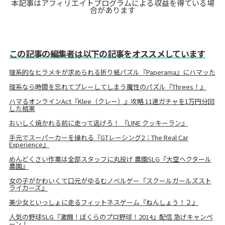
本記事はアフィリエイトプログラムによる収益を得ている場
合があります
この記事の編集者は以下の記事をオススメしています
理系的なヒラメキが求められる折り紙パズル『Paperama』にハマッた
理系なら時間を忘れてプレーしてしまう魔性のパズル『Threes！』
ハマるオンラインAct『Klee（クレー）』攻略 11連ガチャを1万円分回
した結果
おいしく焼かれる前に走って逃げろ！ 『LINE クッキーラン』
手元でスーパーカーを操れる『GTレーシング2：The Real Car
Experience』
めんどくさい作業は全部スタッフに丸投げ 農園SLG『大空ヘクタール
農園』
女の子がかわいくて口元がゆるむノベルゲー『スクールガールズスト
ライカーズ』
美少女といっしょに走るフィットネスゲーム『ねんしょう！２』
人気の野球SLG『激闘！ぼくらのプロ野球！2014』配信 急げキャンペ
ーン！