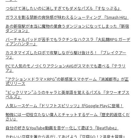
つなげて消したいのに消しすぎてもダメなパズル『すなっぷる』
ガラスを割る禁断の爽快感が味わえるシューティング 『Smash Hit』
あの新宿駅が本当に魔物の巣食うダンジョンになってしまった『新宿
ダンジョン』
バーチャルパッドが苦手でもラクチンなハクスラ『大乱闘RPG ガーデ
ィアンハンター』
カスタマイズしたロボで攻撃しながら駆け抜けろ！ 『ブレイクアー
ツ』
PCで人気のモノづくりアクションAVGがスマホでも遊べる『テラリ
ア』
“アクション×ドラマ×RPG”の新感覚スマホゲーム『消滅都市』が正
式リリース
“ビックリマン”ふうのキャラと英単語を覚えるパズル『タワーオブス
ペルズ』
人気レースゲーム『ドリフトスピリッツ』がGoogle Playに登場！
勉強には一切役立たない偉人とチャットするゲーム『歴史的返信くだ
さい』
自分の好きなYouTube動画を音ゲー化して遊ぼう『BeatTube』
かわいい豆腐を箸から逃がしてあげよう『豆腐GO！2 温泉大冒険』