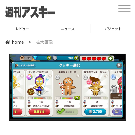
toggle
naviga
レビュー
ニュース
ガジェット
home
>
拡大画像