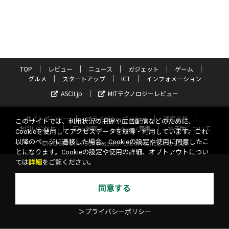
TOP
レビュー
ニュース
ガジェット
ゲーム
グルメ
スタートアップ
ICT
インフォメーション
ASCII.jp
MITテクノロジーレビュー
サイトポリシー
プライバシーポリシー
運営会社
このサイトでは、利用状況の把握や広告配信などのために、
お問い合わせ
広告掲載
スタッフ募集
電子版について
Cookieを使用してアクセスデータを取得・利用しています。これ
以降のページに遷移した場合、Cookieの設定や使用に同意したこ
©KADOKAWA ASCII Research Laboratories, Inc. 2026
とになります。Cookieの設定や使用の詳細、オプトアウトについ
ては
詳細
をご覧ください。
同意する
＞プライバシーポリシー