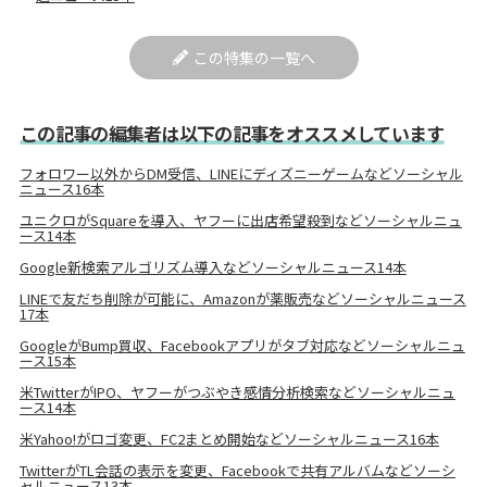
この特集の一覧へ
この記事の編集者は以下の記事をオススメしています
フォロワー以外からDM受信、LINEにディズニーゲームなどソーシャル
ニュース16本
ユニクロがSquareを導入、ヤフーに出店希望殺到などソーシャルニュ
ース14本
Google新検索アルゴリズム導入などソーシャルニュース14本
LINEで友だち削除が可能に、Amazonが薬販売などソーシャルニュース
17本
GoogleがBump買収、Facebookアプリがタブ対応などソーシャルニュ
ース15本
米TwitterがIPO、ヤフーがつぶやき感情分析検索などソーシャルニュ
ース14本
米Yahoo!がロゴ変更、FC2まとめ開始などソーシャルニュース16本
TwitterがTL会話の表示を変更、Facebookで共有アルバムなどソーシ
ャルニュース13本