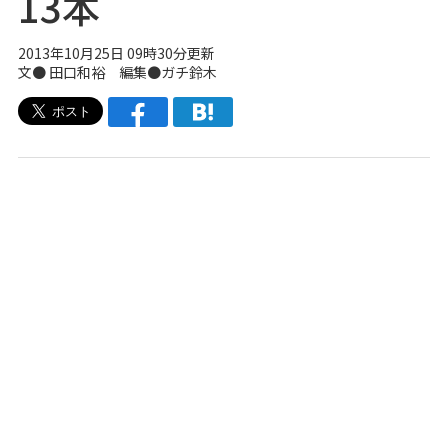
13本
2013年10月25日 09時30分更新
文●
田口和裕
編集●
ガチ鈴木