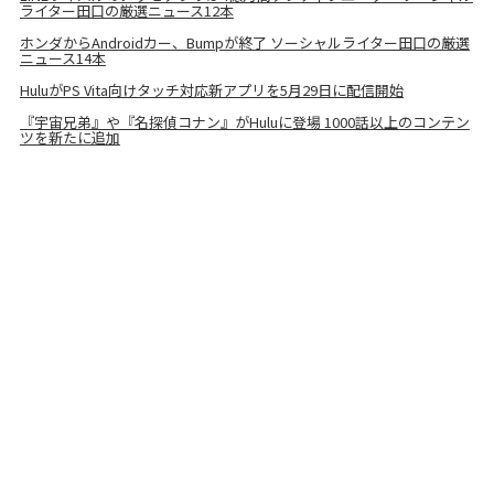
ライター田口の厳選ニュース12本
ホンダからAndroidカー、Bumpが終了 ソーシャルライター田口の厳選
ニュース14本
HuluがPS Vita向けタッチ対応新アプリを5月29日に配信開始
『宇宙兄弟』や『名探偵コナン』がHuluに登場 1000話以上のコンテン
ツを新たに追加