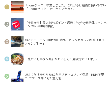
iPhoneケース、卒業しました。これからは最高に使いやすい
「iPhoneバック」で生きていきます。
【今日から】最大30％ポイント還元！PayPay自治体キャンペ
ーン 2026年8月開始分
熊本にエアコン300台即日納品、ビックカメラに称賛「大フ
ァインプレー」
「鬼おろし牛タン丼」がおいしそ！夏限定で1110円～
USB-Cだけで使える9.2型サブディスプレイ登場 HDMI不要
でPCケース内にも設置可能