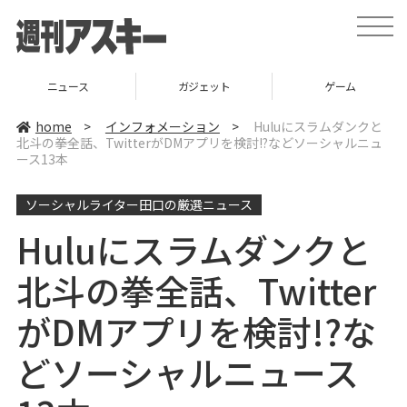
t
o
g
g
l
ガジェット
ゲーム
グルメ
e
n
a
home
>
インフォメーション
>
Huluにスラムダンクと
v
北斗の拳全話、TwitterがDMアプリを検討!?などソーシャルニュ
i
ース13本
g
a
t
i
ソーシャルライター田口の厳選ニュース
o
n
Huluにスラムダンクと
北斗の拳全話、Twitter
がDMアプリを検討!?な
どソーシャルニュース