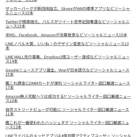
ザッカーバーグが新団体設立、SkypeがW8の標準アプリなどソーシャ
ルニュース15本
Twitterが検索強化、バルスがツイート世界記録奪還などソーシャルニ
ュース15本
米MS、Facebook、Amazonが決算発表などソーシャルニュース15本
LINEノベル大賞、いいね！のデザイン変更などソーシャルニュース13
本
LINE MALL先行募集、Dropbox2億ユーザー達成などソーシャルニュー
ス14本
Googleニュースアプリ誕生、Vineが日本語化などソーシャルニュース
15本
艦これ課金にDMMカードが便利 ソーシャルライター田口厳選ニュース
17本
Amazon無人宅配ヘリは成功する!? ソーシャルライター田口厳選ニュー
ス10本
自作ストリートビューが可能に ソーシャルライター田口厳選ニュース
11本
艦これが一番使われたハッシュタグ ソーシャルライター田口厳選ニュ
ース12本
LINEライバルのメッセアプリは4億月間アクティブユーザー ソーシャル