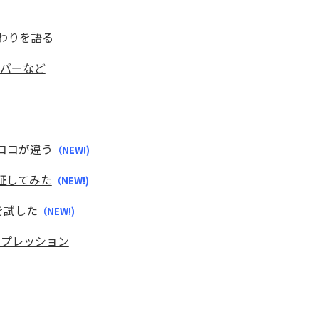
だわりを語る
カバーなど
版とココが違う
（NEW!)
を検証してみた
（NEW!)
スを試した
（NEW!)
インプレッション