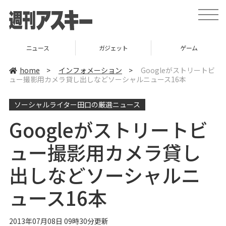
t
o
g
g
l
ニュース
ガジェット
ゲーム
e
n
a
home
>
インフォメーション
>
Googleがストリートビ
v
ュー撮影用カメラ貸し出しなどソーシャルニュース16本
i
g
a
ソーシャルライター田口の厳選ニュース
t
i
o
Googleがストリートビ
n
ュー撮影用カメラ貸し
出しなどソーシャルニ
ュース16本
2013年07月08日 09時30分更新