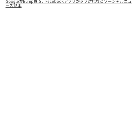
GoogleがBump買収、Facebookアプリがタブ対応などソーシャルニュ
ース15本