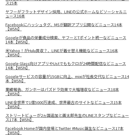
ス15本
ヤフーがフラットデザイン採用、LINEの公式ホームなどソーシャルニ
ュース16本
Facebookにハッシュタグ、MSが翻訳アプリ公開などニュース14本
【WSN】
Googleが食品の栄養成分検索、ヤフーとTポイント統一などニュース
14本【WSN】
米Yahoo！がHulu買収？、LINEが着せ替え機能などニュース16本
【WSN】
Google Glass向けアプリやUstでももクロが24時間配信などニュース
14本【WSN】
Googleサービスの容量が15GBに向上、mixiが社長交代などニュース14
本【WSN】
業績報告、ガンホーはパズドラ効果で大幅増収などニュース18本
【WSN】
LINE全世界で1億5000万達成、世界最古のサイトなどニュース15本
【WSN】
ストリートビューが2ヵ国追加と画太郎先生のLINEスタンプなどニュー
ス17本【WSN】
Facebook Homeが国内登場とTwitter #Music誕生などニュース17本
【WSN】