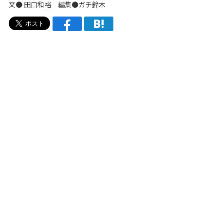
文●
田口和裕
編集●
ガチ鈴木