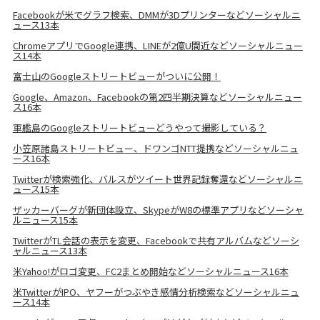
Facebookが米でグラフ検索、DMMが3Dプリンターなどソーシャルニ
ュース13本
ChromeアプリでGoogle連携、LINEが2億U間近などソーシャルニュー
ス14本
富士山のGoogleストリートビューがついに公開！
Google、Amazon、Facebookの第2四半期決算などソーシャルニュー
ス16本
軍艦島のGoogleストリートビューどうやって撮影している？
小笠原諸島ストリートビュー、ドワンゴNTT提携などソーシャルニュ
ース16本
Twitterが検索強化、バルスがツイート世界記録奪還などソーシャルニ
ュース15本
ザッカーバーグが新団体設立、SkypeがW8の標準アプリなどソーシャ
ルニュース15本
TwitterがTL会話の表示を変更、Facebookで共有アルバムなどソーシ
ャルニュース13本
米Yahoo!がロゴ変更、FC2まとめ開始などソーシャルニュース16本
米TwitterがIPO、ヤフーがつぶやき感情分析検索などソーシャルニュ
ース14本