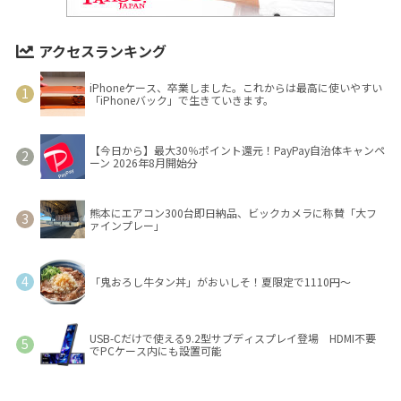
アクセスランキング
iPhoneケース、卒業しました。これからは最高に使いやすい
「iPhoneバック」で生きていきます。
【今日から】最大30％ポイント還元！PayPay自治体キャンペ
ーン 2026年8月開始分
熊本にエアコン300台即日納品、ビックカメラに称賛「大フ
ァインプレー」
「鬼おろし牛タン丼」がおいしそ！夏限定で1110円～
USB-Cだけで使える9.2型サブディスプレイ登場 HDMI不要
でPCケース内にも設置可能