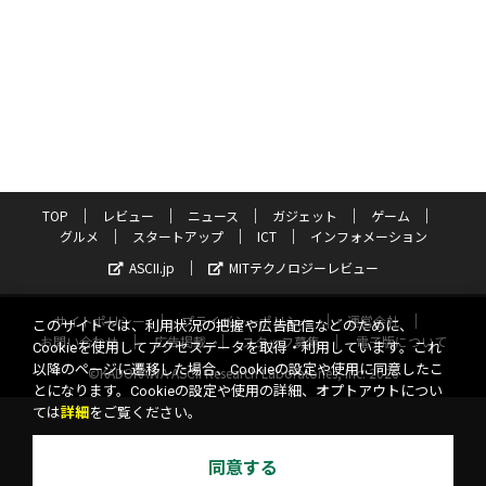
TOP
レビュー
ニュース
ガジェット
ゲーム
グルメ
スタートアップ
ICT
インフォメーション
ASCII.jp
MITテクノロジーレビュー
サイトポリシー
プライバシーポリシー
運営会社
このサイトでは、利用状況の把握や広告配信などのために、
お問い合わせ
広告掲載
スタッフ募集
電子版について
Cookieを使用してアクセスデータを取得・利用しています。これ
以降のページに遷移した場合、Cookieの設定や使用に同意したこ
©KADOKAWA ASCII Research Laboratories, Inc. 2026
とになります。Cookieの設定や使用の詳細、オプトアウトについ
ては
詳細
をご覧ください。
同意する