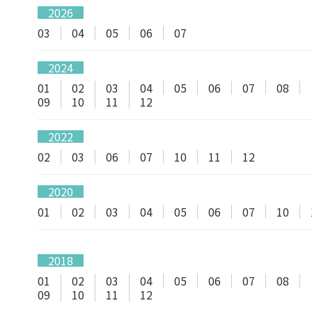
2026
03
04
05
06
07
2024
01
02
03
04
05
06
07
08
09
10
11
12
2022
02
03
06
07
10
11
12
2020
01
02
03
04
05
06
07
10
2018
01
02
03
04
05
06
07
08
09
10
11
12