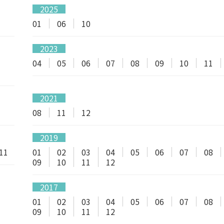
2025
01
06
10
2023
04
05
06
07
08
09
10
11
2021
08
11
12
2019
11
01
02
03
04
05
06
07
08
09
10
11
12
2017
01
02
03
04
05
06
07
08
09
10
11
12