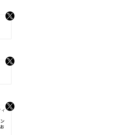
 イ
アン
お