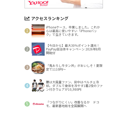
アクセスランキング
iPhoneケース、卒業しました。これか
らは最高に使いやすい「iPhoneバッ
ク」で生きていきます。
【今日から】最大30％ポイント還元！
PayPay自治体キャンペーン 2026年8月
開始分
「鬼おろし牛タン丼」がおいしそ！夏限
定で1110円～
腰は大風量ファン、背中はペルチェ冷
却。ダブルで身体を冷やす1着2役のファ
ン付きウェアが10,980円
「つながりにくい」改善なるか ドコ
モ、最新基地局を全国展開へ