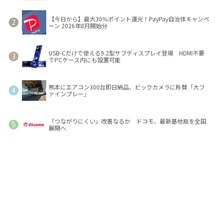
【今日から】最大30％ポイント還元！PayPay自治体キャンペ
ーン 2026年8月開始分
USB-Cだけで使える9.2型サブディスプレイ登場 HDMI不要
でPCケース内にも設置可能
熊本にエアコン300台即日納品、ビックカメラに称賛「大フ
ァインプレー」
「つながりにくい」改善なるか ドコモ、最新基地局を全国
展開へ