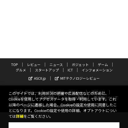
TOP
レビュー
ニュース
ガジェット
ゲーム
グルメ
スタートアップ
ICT
インフォメーション
ASCII.jp
MITテクノロジーレビュー
サイトポリシー
プライバシーポリシー
運営会社
このサイトでは、利用状況の把握や広告配信などのために、
お問い合わせ
広告掲載
スタッフ募集
電子版について
Cookieを使用してアクセスデータを取得・利用しています。これ
以降のページに遷移した場合、Cookieの設定や使用に同意したこ
©KADOKAWA ASCII Research Laboratories, Inc. 2026
とになります。Cookieの設定や使用の詳細、オプトアウトについ
ては
詳細
をご覧ください。