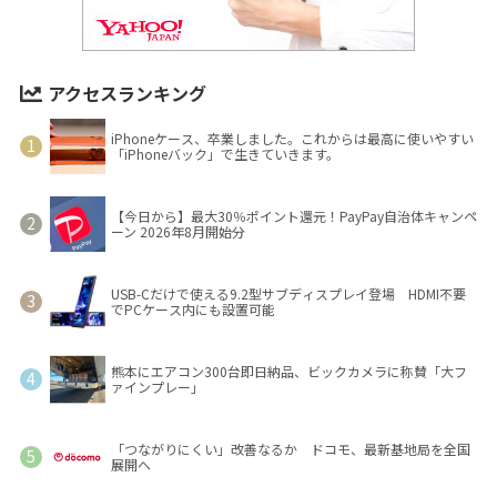
アクセスランキング
iPhoneケース、卒業しました。これからは最高に使いやすい
「iPhoneバック」で生きていきます。
【今日から】最大30％ポイント還元！PayPay自治体キャンペ
ーン 2026年8月開始分
USB-Cだけで使える9.2型サブディスプレイ登場 HDMI不要
でPCケース内にも設置可能
熊本にエアコン300台即日納品、ビックカメラに称賛「大フ
ァインプレー」
「つながりにくい」改善なるか ドコモ、最新基地局を全国
展開へ