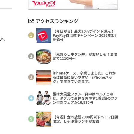
アクセスランキング
【今日から】最大30％ポイント還元！
PayPay自治体キャンペーン 2026年8月
か、
開始分
「鬼おろし牛タン丼」がおいしそ！夏限
定で1110円～
iPhoneケース、卒業しました。これか
らは最高に使いやすい「iPhoneバッ
ク」で生きていきます。
腰は大風量ファン、背中はペルチェ冷
却。ダブルで身体を冷やす1着2役のファ
ン付きウェアが10,980円
【今週】食べ放題2000円以下へ！ 7日間
限定、しゃぶ葉ランチがお得