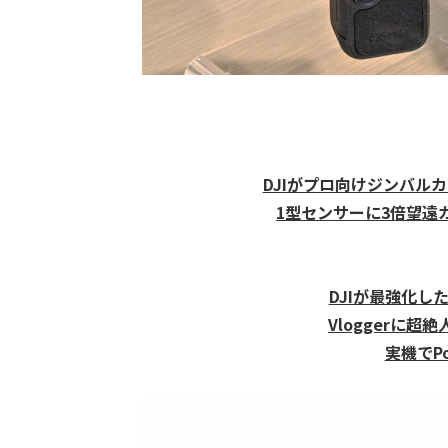
DJIがプロ向けジンバルカメ
1型センサーに3倍望遠カメ
DJIが最強化した「
Vloggerに
実機でPo