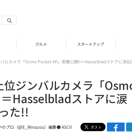
グルメ
スタートアップ
カメラ「Osmo Pocket 4P」実機公開!!＝Hasselbladストアに涙&D
上位ジンバルカメラ「Osm
!＝Hasselbladストアに涙
った!!
やのプロ（
@E_Minazou
）編集● ASCII