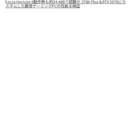
Forza Horizon 6動作時も約34.4dBで超静か 270K Plus＆RTX 5070にカ
スタムした静音ゲーミングPCの性能を検証