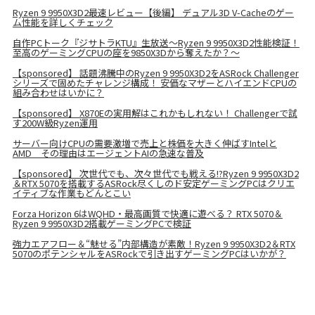
Ryzen 9 9950X3D2最速レビュー【後編】 デュアル3D V-Cacheのゲー
ム性能を詳しくチェック
自作PCトーク『ジサトラKTU』生放送～Ryzen 9 9950X3D2性能検証！
至高のゲーミングCPUの座を9850X3Dから奪えたか？～
【sponsored】 話題沸騰中のRyzen 9 9950X3D2をASRock Challenger
シリーズで固めたチャレンジ構成！ 安価なマザーとハイエンドCPUの
組み合わせはいかに？
【sponsored】 X870Eの実用解はこれかもしれない！ Challengerで試
す200W級Ryzen運用
サーバー向けCPUの需要激増で売上と株価を大きく伸ばすIntelと
AMD その理由はエージェントAIの急速な普及
【sponsored】 次世代でも、次々世代でも戦える!?Ryzen 9 9950X3D2
＆RTX 5070を搭載するASRock尽くしのド安定ゲーミングPCはクリエ
イティブな作業もどんとこい
Forza Horizon 6はWQHD・最高画質で快適に遊べる？ RTX 5070＆
Ryzen 9 9950X3D2搭載ゲーミングPCで検証
強力エアフロー＆“魅せる”内部構造が素敵！Ryzen 9 9950X3D2＆RTX
5070のポテンシャルをASRockで引き出すゲーミングPCはいかが？