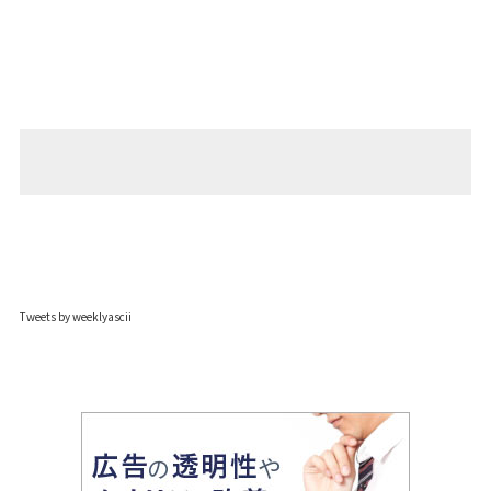
Tweets by weeklyascii