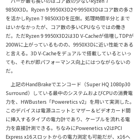
バーが最も長いのはコア数の少ないRyzen 7
9850X3D。Ryzen 9 9950X3D2や9950X3Dはコア数の多さ
を活かしRyzen 7 9850X3Dを圧倒。処理時間半分とまで
はいかなかったが、コア数の多いCPUならではの働き
だ。ただRyzen 9 9950X3D2は3D V-Cacheが倍増しTDPが
200Wに上がっているものの、9950X3Dに近い性能である
と言える。3D V-Cacheをデュアルで搭載しているといっ
ても、それが即パフォーマンス向上にはつながらないの
だ。
上記のHandBrakeでエンコード（Super HQ 1080p30
Surround）している最中のシステムおよびCPUの消費電
力を、HWBusters「Poweretics v2」を用いて実測した。
このデバイスは電源ユニットとマザー＆ビデオカード間
に挿入するタイプの電力計であり、ケーブルを流れる電
力を直接計測できる。ちなみにPowenetics v2はPCI
Express x16スロットからの電力測定も可能だが、x16へ