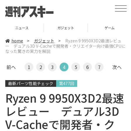
t
o
g
g
l
ガジェット
ゲーム
グルメ
e
n
a
home
>
ガジェット
>
Ryzen 9 9950X3D2最速レビュ
v
ー デュアル3D V-Cacheで開発者・クリエイター向け最強CPUに
i
なった驚きの実力を解説
g
a
t
i
前へ
1
2
3
4
5
6
7
次へ
o
n
最新パーツ性能チェック
第477回
Ryzen 9 9950X3D2最速
レビュー デュアル3D
V-Cacheで開発者・ク