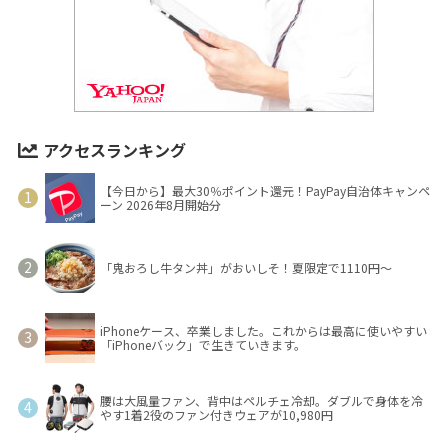
アクセスランキング
【今日から】最大30％ポイント還元！PayPay自治体キャンペ
ーン 2026年8月開始分
「鬼おろし牛タン丼」がおいしそ！夏限定で1110円～
iPhoneケース、卒業しました。これからは最高に使いやすい
「iPhoneバック」で生きていきます。
腰は大風量ファン、背中はペルチェ冷却。ダブルで身体を冷
やす1着2役のファン付きウェアが10,980円