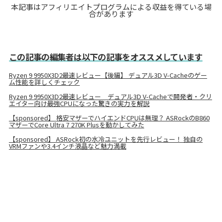
本記事はアフィリエイトプログラムによる収益を得ている場
合があります
この記事の編集者は以下の記事をオススメしています
Ryzen 9 9950X3D2最速レビュー【後編】 デュアル3D V-Cacheのゲー
ム性能を詳しくチェック
Ryzen 9 9950X3D2最速レビュー デュアル3D V-Cacheで開発者・クリ
エイター向け最強CPUになった驚きの実力を解説
【sponsored】 格安マザーでハイエンドCPUは無理？ ASRockのB860
マザーでCore Ultra 7 270K Plusを動かしてみた
【sponsored】 ASRock初の水冷ユニットを先行レビュー！ 独自の
VRMファンや3.4インチ液晶など魅力満載