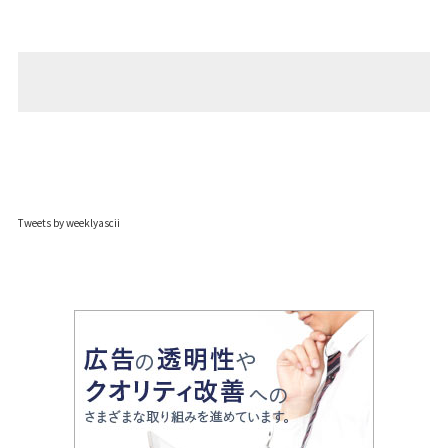
Tweets by weeklyascii