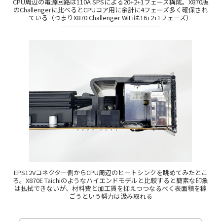
CPU周辺の電源回路は110A SPSによる20+2+1フェーズ構成。X870版
のChallengerに比べるとCPUコア用に余計に4フェーズ多く確保され
ている（つまりX870 Challenger WiFiは16+2+1フェーズ）
EPS12Vコネクター側からCPU周辺のヒートシンクを眺めてみたとこ
ろ。X870E Taichiのようなハイエンドモデルと比較すると簡素な印象
は払拭できないが、材料費と加工賃を抑えつつなるべく表面積を稼
ごうという努力は汲み取れる