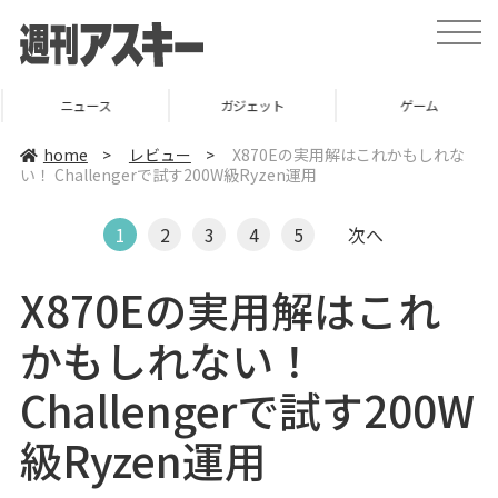
t
o
g
g
l
ニュース
ガジェット
ゲーム
e
n
a
home
>
レビュー
>
X870Eの実用解はこれかもしれな
v
い！ Challengerで試す200W級Ryzen運用
i
g
a
t
1
2
3
4
5
次へ
i
o
n
X870Eの実用解はこれ
かもしれない！
Challengerで試す200W
級Ryzen運用