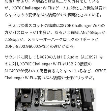
前後）があり、本製品とほぼ瓜二つの外見をしている
が、X870 Challenger WiFiはゲームに特化した機能は変わ
らないものの安価なぶん装備がやや簡略化されている。
例えば拡張スロットの構成はX870E Challenger WiFiの
方がx1スロットが1本多い、あるいは有線LANが5Gbpsか
2.5Gbpsか、メモリーオーバークロックのサポートが
DDR5-8200か8000かなどの違いがある。
サウンドに関してもX870の方はHD Audio（ALC897）な
のに対しX870E Challenger WiFiはUSB 2.0接続の
ALC4082が使われて高音質志向となっているなど、X870E
Challenger WiFiは高いぶん装備や仕様がリッチだ。