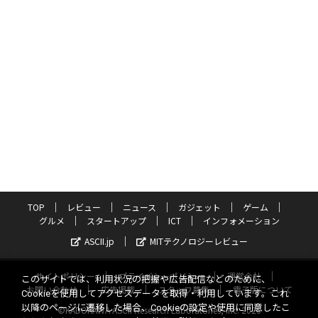
TOP
レビュー
ニュース
ガジェット
ゲーム
グルメ
スタートアップ
ICT
インフォメーション
ASCII.jp
MITテクノロジーレビュー
サイトポリシー
プライバシーポリシー
運営会社
このサイトでは、利用状況の把握や広告配信などのために、
お問い合わせ
広告掲載
スタッフ募集
電子版について
Cookieを使用してアクセスデータを取得・利用しています。これ
以降のページに遷移した場合、Cookieの設定や使用に同意したこ
©KADOKAWA ASCII Research Laboratories, Inc. 2026