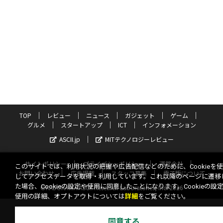
TOP
レビュー
ニュース
ガジェット
ゲーム
グルメ
スタートアップ
ICT
インフォメーション
ASCII.jp
MITテクノロジーレビュー
サイトポリシー
プライバシーポリシー
運営会社
このサイトでは、利用状況の把握や広告配信などのために、Cookieを
お問い合わせ
広告掲載
スタッフ募集
電子版について
してアクセスデータを取得・利用しています。これ以降のページに遷移
た場合、Cookieの設定や使用に同意したことになります。Cookieの設
©KADOKAWA ASCII Research Laboratories, Inc. 2026
使用の詳細、オプトアウトについては
詳細
をご覧ください。
同意する