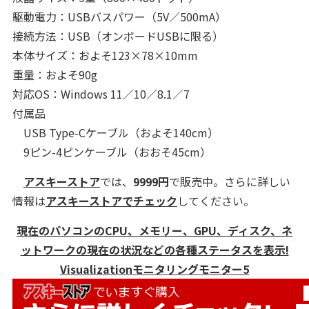
駆動電力：USBバスパワー（5V／500mA）
接続方法：USB（オンボードUSBに限る）
本体サイズ：およそ123×78×10mm
重量：およそ90g
対応OS：Windows 11／10／8.1／7
付属品
USB Type-Cケーブル（およそ140cm）
9ピン-4ピンケーブル（おおそ45cm）
アスキーストア
では、
9999円
で販売中。さらに詳しい
情報は
アスキーストアでチェック
してください。
現在のパソコンのCPU、メモリー、GPU、ディスク、ネ
ットワークの現在の状況などの各種ステータスを表示!
Visualizationモニタリングモニター5