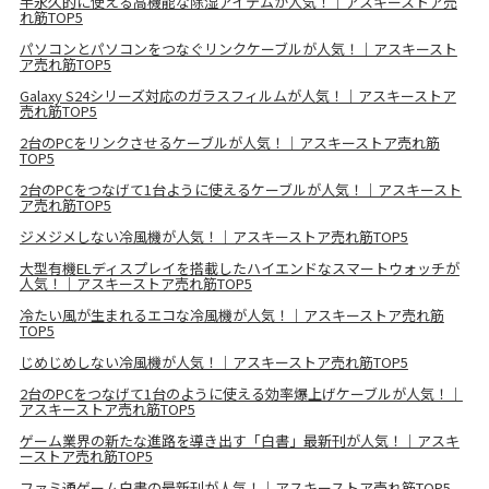
半永久的に使える高機能な除湿アイテムが人気！｜アスキーストア売
れ筋TOP5
パソコンとパソコンをつなぐリンクケーブルが人気！｜アスキースト
ア売れ筋TOP5
Galaxy S24シリーズ対応のガラスフィルムが人気！｜アスキーストア
売れ筋TOP5
2台のPCをリンクさせるケーブルが人気！｜アスキーストア売れ筋
TOP5
2台のPCをつなげて1台ように使えるケーブルが人気！｜アスキースト
ア売れ筋TOP5
ジメジメしない冷風機が人気！｜アスキーストア売れ筋TOP5
大型有機ELディスプレイを搭載したハイエンドなスマートウォッチが
人気！｜アスキーストア売れ筋TOP5
冷たい風が生まれるエコな冷風機が人気！｜アスキーストア売れ筋
TOP5
じめじめしない冷風機が人気！｜アスキーストア売れ筋TOP5
2台のPCをつなげて1台のように使える効率爆上げケーブルが人気！｜
アスキーストア売れ筋TOP5
ゲーム業界の新たな進路を導き出す「白書」最新刊が人気！｜アスキ
ーストア売れ筋TOP5
ファミ通ゲーム白書の最新刊が人気！｜アスキーストア売れ筋TOP5