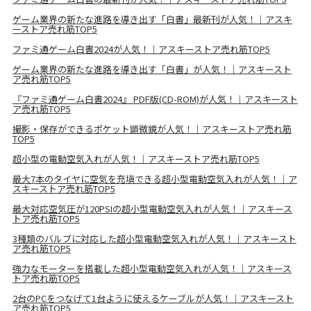
ゲーム業界の新たな進路を導き出す「白書」最新刊が人気！｜アスキ
ーストア売れ筋TOP5
ファミ通ゲーム白書2024が人気！｜アスキーストア売れ筋TOP5
ゲーム業界の新たな進路を導き出す「白書」が人気！｜アスキースト
ア売れ筋TOP5
『ファミ通ゲーム白書2024』 PDF版(CD-ROM)が人気！｜アスキースト
ア売れ筋TOP5
撮影・保存ができるポケット顕微鏡が人気！｜アスキーストア売れ筋
TOP5
超小型の電動空気入れが人気！｜アスキーストア売れ筋TOP5
最大7本のタイヤに空気を充塡できる超小型電動空気入れが人気！｜ア
スキーストア売れ筋TOP5
最大対応空気圧が120PSIの超小型電動空気入れが人気！｜アスキース
トア売れ筋TOP5
3種類のバルブに対応した超小型電動空気入れが人気！｜アスキースト
ア売れ筋TOP5
強力なモーターを搭載した超小型電動空気入れが人気！｜アスキース
トア売れ筋TOP5
2台のPCをつなげて1台ように使えるケーブルが人気！｜アスキースト
ア売れ筋TOP5