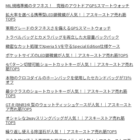
MIL規格準拠のタフネス！ 究極のアウトドアGPSスマートウォッチ
拡大率を選べる携帯型LED顕微鏡が人気！｜アスキーストア売れ筋
TOP5
軍用グレードのタフネスさを備えるGPSスマートウォッチ
トラベルバッグとカメラバッグを両立した大容量バックパック
緻密なカット処理でXperia 5 Vを守るSpecial Edition仕様ケース
ポケットサイズのLED顕微鏡が人気！｜アスキーストア売れ筋TOP5
4パターン切替可能ショートカットキーが人気！｜アスキーストア売れ
筋TOP5
本物のクロコダイルのホーンバックを使用したセカンドバッグが73％
オフ
最少クラスのショートカットキーが人気！｜アスキーストア売れ筋
TOP5
GT-R (BNR34) 型のウェットティッシュケースが人気！｜アスキースト
ア売れ筋TOP5
オシャレな2wayスリングバッグが人気！｜アスキーストア売れ筋
TOP5
繰り返し使える除湿石が人気！｜アスキーストア売れ筋TOP5