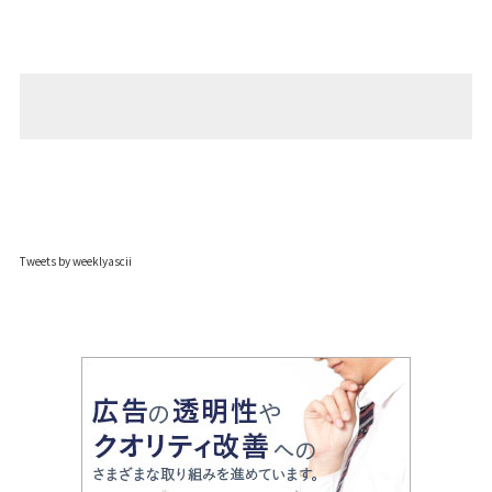
Tweets by weeklyascii