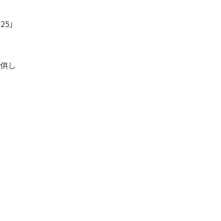
25」
提供し