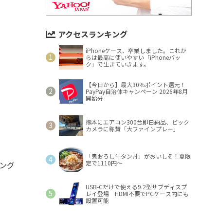
アクセスランキング
iPhoneケース、卒業しました。これか
らは最高に使いやすい「iPhoneバッ
ク」で生きていきます。
【今日から】最大30％ポイント還元！
PayPay自治体キャンペーン 2026年8月
開始分
熊本にエアコン300台即日納品、ビック
カメラに称賛「大ファインプレー」
「鬼おろし牛タン丼」がおいしそ！夏限
定で1110円～
ング
USB-Cだけで使える9.2型サブディスプ
レイ登場 HDMI不要でPCケース内にも
設置可能