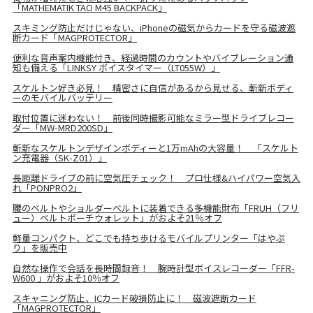
「MATHEMATIK TAO M45 BACKPACK」
スキミング防止だけじゃない、iPhoneの磁気からカードを守る磁波遮
断カード「MAGPROTECTOR」
便利な音声案内機能付き、経過時間のカウントやバイブレーション通
知も備える「LINKSY ボイスタイマー（LT055W）」
スケルトン好き必見！ 精密さに自信があるから見せる、斬新ボディ
ーのモバイルバッテリー
取付位置に迷わない！ 前後同時撮影可能なミラー型ドライブレコー
ダー「MW-MRD200SD」
斬新なスケルトンデザインボディーと1万mAhの大容量！ 「スケルト
ン充電器（SK-Z01）」
長距離ドライブの前に空気圧チェック！ プロ仕様&ハイパワー空気入
れ「PONPRO2」
腰のベルトやショルダーベルトに装着できる多機能財布「FRUH（フリ
ュー）ベルトポーチウォレット」がおよそ21％オフ
軽量コンパクト、どこでも持ち歩けるモバイルプリンター「はやぷ
り」を販売中
自然な操作で会話を長時間録音！ 腕時計型ボイスレコーダー「FFR-
W600 」がおよそ10％オフ
スキャニング防止、ICカード破損防止に！ 磁波遮断カード
「MAGPROTECTOR」