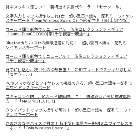
背中スッキリ涼しい！ 新構造の次世代クーラー「セナクール」
文字入力もマウス操作もこれ1台 超小型日本語キー配列ミニワイヤレ
スキーボード「Twin Wireless Board C」予約受付中（6月上旬発売）
ゴールド輝く彩色でリニューアル 仏像コレクションフィギュア
「isumu TanaCOCORO[掌] 千手観音～慶派～」
Bluetoothと2.4GHzの無線通信に対応！ 超小型日本語キー配列ミニ
ワイヤレスキーボード
ゴールド輝く彩色でリニューアル！ 仏像コレクションフィギュア
「千手観音～慶派～」
背中に仕込む、次世代の冷却装置！ 冷却プレートでスッキリ涼しい
「セナクール」
PCやスマホなどとワイヤレスで接続できる、超小型日本語キー配列ミ
ニワイヤレスキーボード
スキャニング防止、ICカード破損防止に！ 防磁能力が高い磁波遮断
カード「MAGPROTECTOR」
タッチパッドでマウス操作が可能！ 超小型日本語キー配列ミニワイ
ヤレスキーボード
さまざまなデバイスに対応！ 超小型日本語キー配列ミニワイヤレスキ
ーボード「Twin Wireless Board C」