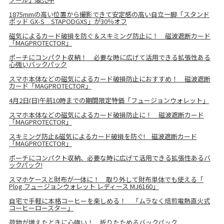
1875mmの高い位置から撮影できて安定感の高い自立一脚「スタンド
ポッド GX-S STAPODGXS」が30％オフ
磁気によるカード破損を防ぐ＆スキミング防止に！ 磁波遮断カード
「MAGPROTECTOR」
ポーチにコンパクト収納！ 必要な時に広げて活用できる拡張性ある
心強いバックパック
スマホ本体などの磁気によるカード破損防止におすすめ！ 磁波遮断
カード「MAGPROTECTOR」
4月2日(日)午前10時までの期間限定特価「フュージョンウォレット」
スマホ本体などの磁気によるカード破損防止に！ 磁波遮断カード
「MAGPROTECTOR」
スキミング防止&磁気によるカード破損を防ぐ! 磁波遮断カード
「MAGPROTECTOR」
ポーチにコンパクト収納、必要な時に広げて活用できる拡張性あるバ
ックパック!
スマホケースと財布が一体に！ 取り外して財布単体でも使える「
Plog フュージョンウォレット レディース MJ6160」
自宅で手軽に本格コーヒーを楽しめる！ 「ムラなく焙煎電熱直火式
コーヒーロースター」
荷物が増えたときに心強い！ 折りたためるバックパック