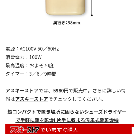
電源：AC100V 50／60Hz
消費電力：100W
最高温度：およそ70度
タイマー：3／6／9時間
アスキーストア
では、
5980円
で販売中。さらに詳しい情
報は
アスキーストア
でチェックしてください。
超コンパクトで置き場所に困らないシューズドライヤー
で手軽に靴を乾燥! 片手に収まる温風式靴乾燥機