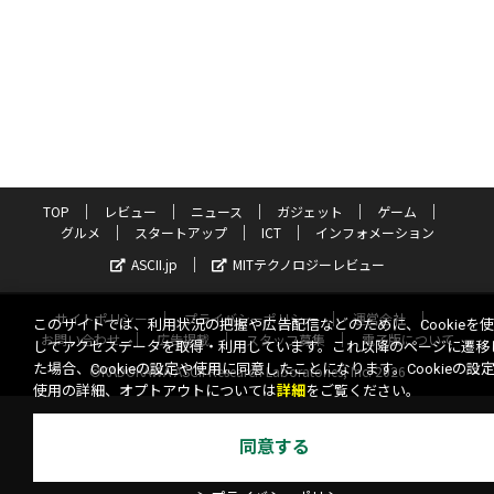
TOP
レビュー
ニュース
ガジェット
ゲーム
グルメ
スタートアップ
ICT
インフォメーション
ASCII.jp
MITテクノロジーレビュー
サイトポリシー
プライバシーポリシー
運営会社
このサイトでは、利用状況の把握や広告配信などのために、Cookieを
お問い合わせ
広告掲載
スタッフ募集
電子版について
してアクセスデータを取得・利用しています。これ以降のページに遷移
た場合、Cookieの設定や使用に同意したことになります。Cookieの設
©KADOKAWA ASCII Research Laboratories, Inc. 2026
使用の詳細、オプトアウトについては
詳細
をご覧ください。
同意する