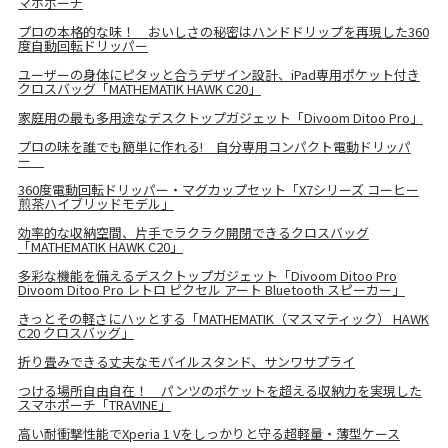
マホポーチ
プロの本格的な味！ おいしさの秘密はハンドドリップを再現した360
度自動回転ドリッパー
ユーザーの身体にピタッと合うデザイン設計、iPad専用ポケット付き
クロスバッグ「MATHEMATIK HAWK C20」
家庭用の最も多用途なデスクトップガジェット「Divoom Ditoo Pro」
プロの味を誰でも簡単に作れる! 自分専用コンパクト電動ドリッパ
ー
360度電動回転ドリッパー・マグカップセット「X7シリーズ コーヒー
煎茶ハイブリッドモデル」
効率的な収納空間、片手でラクラク開閉できるクロスバッグ
「MATHEMATIK HAWK C20」
多彩な機能を備えるデスクトップガジェット「Divoom Ditoo Pro
Divoom Ditoo Pro レトロ ピクセル アート Bluetooth スピーカー」
きっとその軽さにハッとする「MATHEMATIK（マスマティック） HAWK
C20 クロスバッグ」
折り畳みできる丈夫なモバイルスタンド、サンワサプライ
つける場所自由自在！ パンツのポケットを超える収納力を実現した
スマホポーチ「TRAVINE」
高い耐衝撃性能でXperia 1 Vをしっかりと守る超軽量・薄型ケース