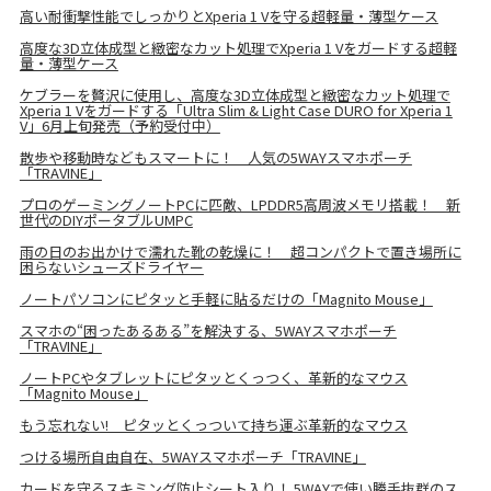
高い耐衝撃性能でしっかりとXperia 1 Vを守る超軽量・薄型ケース
高度な3D立体成型と緻密なカット処理でXperia 1 Vをガードする超軽
量・薄型ケース
ケブラーを贅沢に使用し、高度な3D立体成型と緻密なカット処理で
Xperia 1 Vをガードする「Ultra Slim & Light Case DURO for Xperia 1
V」6月上旬発売（予約受付中）
散歩や移動時などもスマートに！ 人気の5WAYスマホポーチ
「TRAVINE」
プロのゲーミングノートPCに匹敵、LPDDR5高周波メモリ搭載！ 新
世代のDIYポータブルUMPC
雨の日のお出かけで濡れた靴の乾燥に！ 超コンパクトで置き場所に
困らないシューズドライヤー
ノートパソコンにピタッと手軽に貼るだけの「Magnito Mouse」
スマホの“困ったあるある”を解決する、5WAYスマホポーチ
「TRAVINE」
ノートPCやタブレットにピタッとくっつく、革新的なマウス
「Magnito Mouse」
もう忘れない! ピタッとくっついて持ち運ぶ革新的なマウス
つける場所自由自在、5WAYスマホポーチ「TRAVINE」
カードを守るスキミング防止シート入り！ 5WAYで使い勝手抜群のス