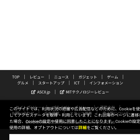
TOP
レビュー
ニュース
ガジェット
ゲーム
グルメ
スタートアップ
ICT
インフォメーション
ASCII.jp
MITテクノロジーレビュー
サイトポリシー
プライバシーポリシー
運営会社
このサイトでは、利用状況の把握や広告配信などのために、Cookieを
お問い合わせ
広告掲載
スタッフ募集
電子版について
してアクセスデータを取得・利用しています。これ以降のページに遷移
た場合、Cookieの設定や使用に同意したことになります。Cookieの設
©KADOKAWA ASCII Research Laboratories, Inc. 2026
使用の詳細、オプトアウトについては
詳細
をご覧ください。