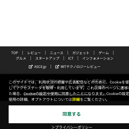
TOP
レビュー
ニュース
ガジェット
ゲーム
グルメ
スタートアップ
ICT
インフォメーション
ASCII.jp
MITテクノロジーレビュー
サイトポリシー
プライバシーポリシー
運営会社
このサイトでは、利用状況の把握や広告配信などのために、Cookieを
お問い合わせ
広告掲載
スタッフ募集
電子版について
してアクセスデータを取得・利用しています。これ以降のページに遷移
た場合、Cookieの設定や使用に同意したことになります。Cookieの設
©KADOKAWA ASCII Research Laboratories, Inc. 2026
使用の詳細、オプトアウトについては
詳細
をご覧ください。
同意する
＞プライバシーポリシー