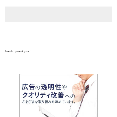
Tweets by weeklyascii