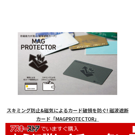
スキミング防止&磁気によるカード破損を防ぐ! 磁波遮断
カード「MAGPROTECTOR」