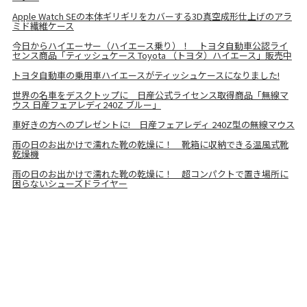
Apple Watch SEの本体ギリギリをカバーする3D真空成形仕上げのアラ
ミド繊維ケース
今日からハイエーサー（ハイエース乗り）！ トヨタ自動車公認ライ
センス商品「ティッシュケース Toyota （トヨタ）ハイエース」販売中
トヨタ自動車の乗用車ハイエースがティッシュケースになりました!
世界の名車をデスクトップに 日産公式ライセンス取得商品「無線マ
ウス 日産フェアレディ240Z ブルー」
車好きの方へのプレゼントに! 日産フェアレディ 240Z型の無線マウス
雨の日のお出かけで濡れた靴の乾燥に！ 靴箱に収納できる温風式靴
乾燥機
雨の日のお出かけで濡れた靴の乾燥に！ 超コンパクトで置き場所に
困らないシューズドライヤー