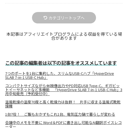
カテゴリートップへ
本記事はアフィリエイトプログラムによる収益を得ている場
合があります
この記事の編集者は以下の記事をオススメしています
7つのポートを1台に集約した、スリムなUSB-Cハブ「HyperDrive
SLAB 7-in-1 USB-C Hub」
コンパクトサイズながら4K映像出力やPD対応USB Type-C、ギガビッ
トイーサネットなど多機能 「HyperDrive SLAB 7-in-1 USB-C Hub」3
月中旬発売（予約受付中）
温風乾燥の温度70度と高く乾燥力は抜群！ 片手に収まる温風式靴乾
燥機
1台7役！ ご飯もおかずもこれ1台、電気圧力鍋で暮らしが変わる
会議中のメモを不要に Word＆PDFに書き出し可能なAI翻訳ボイスレコ
ーダー