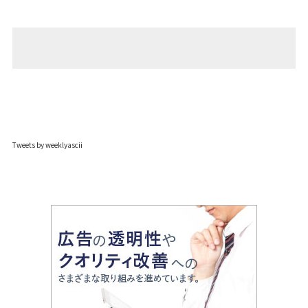
Tweets by weeklyascii