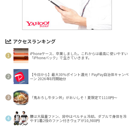
アクセスランキング
iPhoneケース、卒業しました。これからは最高に使いやすい
「iPhoneバック」で生きていきます。
【今日から】最大30％ポイント還元！PayPay自治体キャンペ
ーン 2026年8月開始分
「鬼おろし牛タン丼」がおいしそ！夏限定で1110円～
腰は大風量ファン、背中はペルチェ冷却。ダブルで身体を冷
やす1着2役のファン付きウェアが10,980円