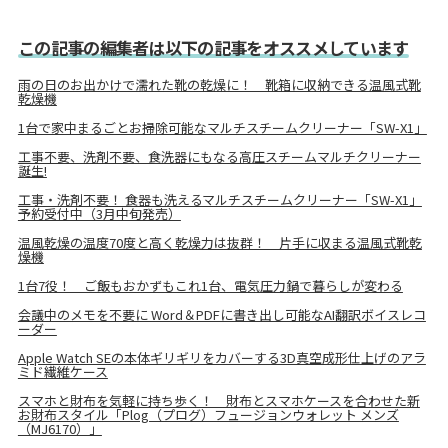
この記事の編集者は以下の記事をオススメしています
雨の日のお出かけで濡れた靴の乾燥に！ 靴箱に収納できる温風式靴
乾燥機
1台で家中まるごとお掃除可能なマルチスチームクリーナー「SW-X1」
工事不要、洗剤不要、食洗器にもなる高圧スチームマルチクリーナー
誕生!
工事・洗剤不要！ 食器も洗えるマルチスチームクリーナー「SW-X1」
予約受付中（3月中旬発売）
温風乾燥の温度70度と高く乾燥力は抜群！ 片手に収まる温風式靴乾
燥機
1台7役！ ご飯もおかずもこれ1台、電気圧力鍋で暮らしが変わる
会議中のメモを不要に Word＆PDFに書き出し可能なAI翻訳ボイスレコ
ーダー
Apple Watch SEの本体ギリギリをカバーする3D真空成形仕上げのアラ
ミド繊維ケース
スマホと財布を気軽に持ち歩く！ 財布とスマホケースを合わせた新
お財布スタイル「Plog（プログ）フュージョンウォレット メンズ
（MJ6170）」