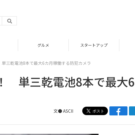
グルメ
スタートアップ
 単三乾電池8本で最大6カ月稼働する防犯カメラ
！ 単三乾電池8本で最大
文● ASCII