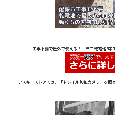
工事不要で屋外で使える！ 単三乾電池8本
アスキーストア
では、「
トレイル防犯カメラ
」を販