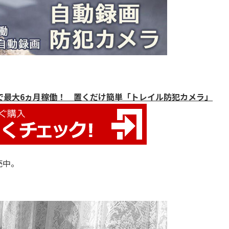
で最大6ヵ月稼働！ 置くだけ簡単「トレイル防犯カメラ」
売中。