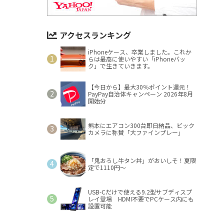
アクセスランキング
iPhoneケース、卒業しました。これか
らは最高に使いやすい「iPhoneバッ
ク」で生きていきます。
【今日から】最大30％ポイント還元！
PayPay自治体キャンペーン 2026年8月
開始分
熊本にエアコン300台即日納品、ビック
カメラに称賛「大ファインプレー」
「鬼おろし牛タン丼」がおいしそ！夏限
定で1110円～
USB-Cだけで使える9.2型サブディスプ
レイ登場 HDMI不要でPCケース内にも
設置可能