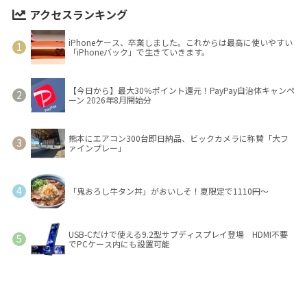
アクセスランキング
iPhoneケース、卒業しました。これからは最高に使いやすい
「iPhoneバック」で生きていきます。
【今日から】最大30％ポイント還元！PayPay自治体キャンペ
ーン 2026年8月開始分
熊本にエアコン300台即日納品、ビックカメラに称賛「大フ
ァインプレー」
「鬼おろし牛タン丼」がおいしそ！夏限定で1110円～
USB-Cだけで使える9.2型サブディスプレイ登場 HDMI不要
でPCケース内にも設置可能