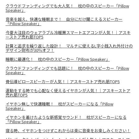
クラウドファンディングでも大人気！ 枕の中のスピーカー「Pillow
Speaker」
音楽を越え、快適な睡眠まで！ 自分にだけ聞こえるスピーカー
「Pillow Speaker」
今夏大注目のウェアラブル冷暖房スマートエアコンが人気！｜アスキ
ーストア売れ筋TOP5
計算と追求を繰り返した設計！ マルチに使えるL字小銭入れ外付けの
デザイン財布が30％オフ！
睡眠に最適化！ 枕の中のスピーカー「Pillow Speaker」
クラウドファンディングでも話題に！ 枕の中のスピーカー「Pillow
Speaker」
骨伝導ピロースピーカーが人気！｜アスキーストア売れ筋TOP5
運動をする時でも心配なく使えるイヤホンが人気！｜アスキーストア
売れ筋TOP5
イヤホン無しで快適睡眠！ 枕がスピーカーになる「Pillow
Speaker」
イヤホンを着けたような新感覚サウンド！ 枕がスピーカーになる
「Pillow Speaker」
寝る時、イヤホンをつけずこれからは楽に音楽をお楽しみください！