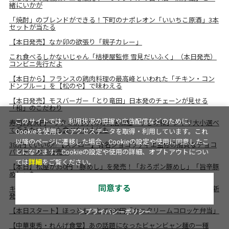
緒にいかが
「焼酎」のブレンドができる！下町のナポレオン「いいちこ原酒」3本
セットが当たる
【本日発売】なか卯の欲張り「親子カレー」
これ食べるしかないじゃん「桔梗屋監修 雪見だいふく」（本日発売）
コンビニ先行だよ
【本日から】フランスの鶏肉料理の最高峰といわれた「チキン・コン
ドンブルー」を【松のや】で味わえる
【本日発売】モスバーガー「とり竜田」日本発のチェーンが見せる
「和」のこだわり
寿司1貫96円～ワタミ新参入の寿司居酒屋「すしの和」シャリ大小選べ
このサイトでは、利用状況の把握や広告配信などのために、
て呑みたい人にも食べたい人にも
Cookieを使用してアクセスデータを取得・利用しています。これ
以降のページに遷移した場合、Cookieの設定や使用に同意したこ
385円でいいの!?【スシロー】有名ショコラティエ監修の高貴なチョコ
パフェ＼本日発売／
とになります。Cookieの設定や使用の詳細、オプトアウトについ
ては
詳細
をご覧ください。
【本日】松屋が350円「豚めし」を発売！「おろポン豚めし」「旨辛豚
めし」も
キリン「氷結“無糖”レモン」好調によりシリーズ拡充！ 高アル9％を新
同意する
発売
【本日スタート】ほっともっとで500円「カニクリームコロッケ弁当」
＞プライバシーポリシー
【中華東秀・れんげ食堂】あの話題になったビャンビャン麺の一種