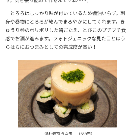
す。気を張り詰めて作るんですね……。
とろろはしっかり味が付いているため醬油いらず。刺
身や巻物にとろろが絡んでまろやかにしてくれます。き
ゅうり巻のポリポリした歯ごたえ、とびこのプチプチ食
感でお酒が進みます。フォトジェニックな見た目とはう
らはらにおつまみとしての完成度が高い！
「溢れ寿司 うな玉」（659円）