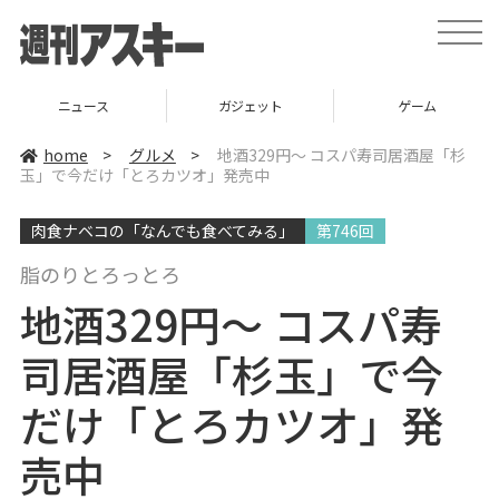
t
o
g
g
l
ガジェット
ゲーム
グルメ
e
n
a
home
>
グルメ
>
地酒329円～ コスパ寿司居酒屋「杉
v
玉」で今だけ「とろカツオ」発売中
i
g
a
肉食ナベコの「なんでも食べてみる」
第746回
t
i
o
脂のりとろっとろ
n
地酒329円～ コスパ寿
司居酒屋「杉玉」で今
だけ「とろカツオ」発
売中