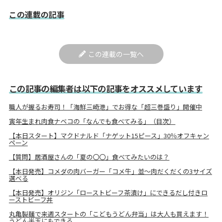
この連載の記事
この連載の一覧へ
この記事の編集者は以下の記事をオススメしています
職人が握るお寿司！「海鮮三崎港」でお得な「超三巻盛り」開催中
寅年生まれ肉食ナベコの「なんでも食べてみる」（目次）
【本日スタート】マクドナルド「ナゲット15ピース」30％オフキャン
ペーン
【質問】居酒屋さんの「夏の〇〇」食べてみたいのは？
【本日発売】コメダの肉バーガー「コメ牛」並～肉だくだくの3サイズ
選べる
【本日発売】オリジン「ローストビーフ茶漬け」にできるだし付きロ
ーストビーフ丼
丸亀製麺で来週スタートの「こどもうどん弁当」は大人も買えます！
うどん半玉にもできる