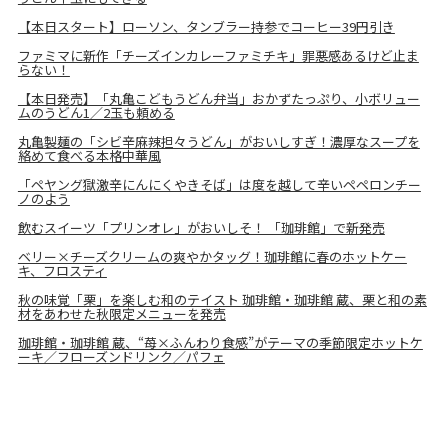
【本日スタート】ローソン、タンブラー持参でコーヒー39円引き
ファミマに新作「チーズインカレーファミチキ」罪悪感あるけど止ま
らない！
【本日発売】「丸亀こどもうどん弁当」おかずたっぷり、小ボリュー
ムのうどん1／2玉も頼める
丸亀製麺の「シビ辛麻辣担々うどん」がおいしすぎ！濃厚なスープを
絡めて食べる本格中華風
「ペヤング獄激辛にんにくやきそば」は度を越して辛いペペロンチー
ノのよう
飲むスイーツ「プリンオレ」がおいしそ！ 「珈琲館」で新発売
ベリー×チーズクリームの爽やかタッグ！珈琲館に春のホットケー
キ、フロスティ
秋の味覚「栗」を楽しむ和のテイスト 珈琲館・珈琲館 蔵、栗と和の素
材をあわせた秋限定メニューを発売
珈琲館・珈琲館 蔵、“苺×ふんわり食感”がテーマの季節限定ホットケ
ーキ／フローズンドリンク／パフェ