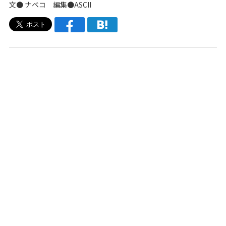
文●
ナベコ
編集●ASCII