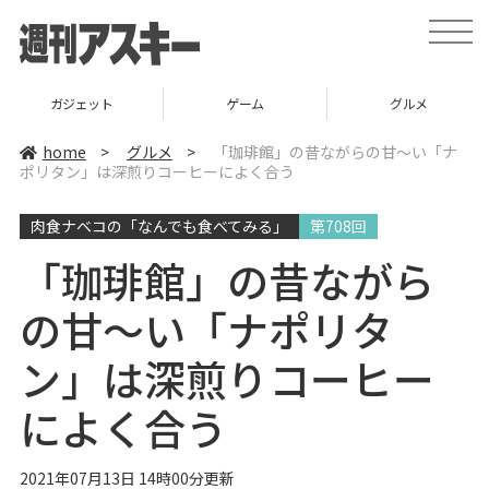
t
o
g
g
l
ゲーム
グルメ
スタートアップ
e
n
a
home
>
グルメ
>
「珈琲館」の昔ながらの甘～い「ナ
v
ポリタン」は深煎りコーヒーによく合う
i
g
a
肉食ナベコの「なんでも食べてみる」
第708回
t
i
o
「珈琲館」の昔ながら
n
の甘～い「ナポリタ
ン」は深煎りコーヒー
によく合う
2021年07月13日 14時00分更新