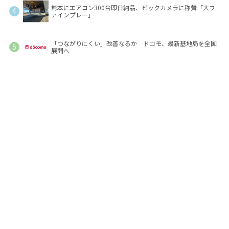
熊本にエアコン300台即日納品、ビックカメラに称賛「大フ
ァインプレー」
「つながりにくい」改善なるか ドコモ、最新基地局を全国
展開へ