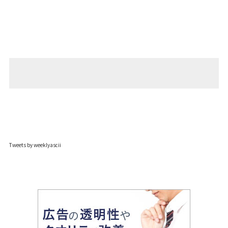
Tweets by weeklyascii