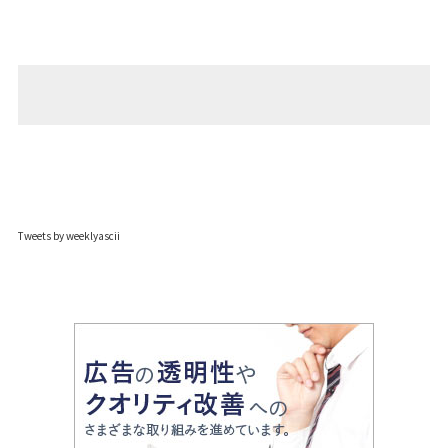
Tweets by weeklyascii