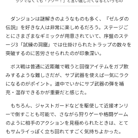
ックでなくても「アクー！」と言い返したくなるというもの
ダンジョンは謎解きのようなものも多く、『ゼルダの
伝説』を好きな人は非常に楽しめるだろう。ステージご
とにさまざまなギミックが用意されていて、序盤のステ
ージ3「試練の洞窟」では仕掛けられたトラップの数々を
突破するのに苦労させられたのが印象深い。
ボス戦は普通に近距離で戦うと回復アイテムをガブ飲
みするような難しさだが、サブ武器を使えば一気にラク
になるのがポイント。道中でいかにサブ武器の弾を補
充・温存できるかが重要だと感じた。
もちろん、ジャストガードなどを駆使して近接オンリ
ーで倒すことも可能で、さながら狩りゲーや格闘ゲーム
のように相手のアクションを見極められたときは、とて
もサムライっぽく立ち回れてすごく気持ちよかった。