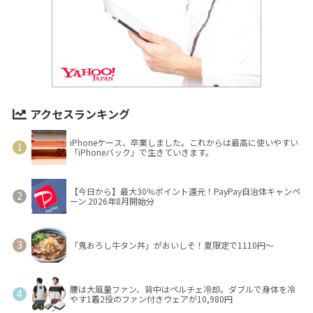
アクセスランキング
iPhoneケース、卒業しました。これからは最高に使いやすい
「iPhoneバック」で生きていきます。
【今日から】最大30％ポイント還元！PayPay自治体キャンペ
ーン 2026年8月開始分
「鬼おろし牛タン丼」がおいしそ！夏限定で1110円～
腰は大風量ファン、背中はペルチェ冷却。ダブルで身体を冷
やす1着2役のファン付きウェアが10,980円