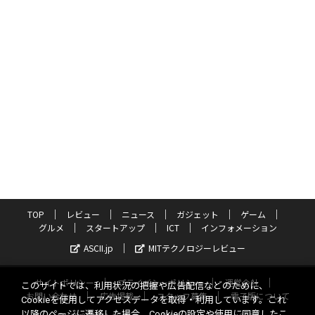
TOP
レビュー
ニュース
ガジェット
ゲーム
グルメ
スタートアップ
ICT
インフォメーション
ASCII.jp
MITテクノロジーレビュー
サイトポリシー
プライバシーポリシー
運営会社
このサイトでは、利用状況の把握や広告配信などのために、
お問い合わせ
広告掲載
スタッフ募集
電子版について
Cookieを使用してアクセスデータを取得・利用しています。これ
以降のページに遷移した場合、Cookieの設定や使用に同意したこ