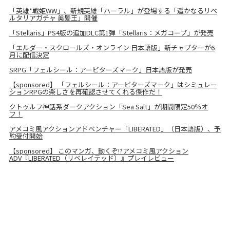
「英雄*戦姫WW」、新規英雄「ハーラル」が登場する「遥かなるリベ
ルタリアガチャ 美髪王」開催
「Stellaris」PS4版の追加DLC第1弾「Stellaris：メガコープ」が発売
「エルダー・スクロールズ・オンライン 日本語版」新チャプターが6
月に配信決定
SRPG「フェルシール：アービターズマーク」日本語版が発売
【sponsored】 「フェルシール：アービターズマーク」はシミュレー
ションRPGの楽しさを再確認させてくれる傑作だ！
クトゥルフ神話系ダークアクション「Sea Salt」が期間限定50％オ
フ！
アメコミ風アクションアドベンチャー「LIBERATED」（日本語版）、予
約受付開始
【sponsored】 このマンガ、動くぞ!?アメコミ風アクション
ADV『LIBERATED（リベレイテッド）』プレイレビュー