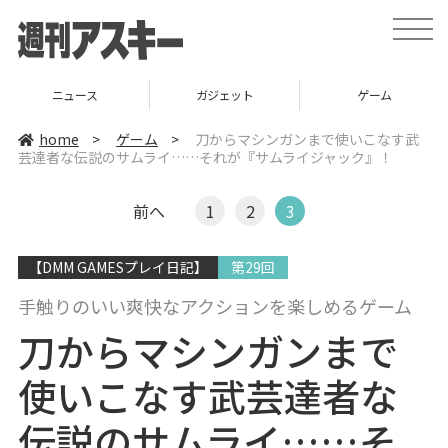
t
o
g
g
l
ニュース
ガジェット
ゲーム
e
n
a
home
>
ゲーム
>
刀からマシンガンまで使いこなす武
v
芸達者な伝説のサムライ……それが『サムライジャック』！
i
g
a
t
前へ
1
2
3
i
o
n
【DMM GAMESプレイ日記】
第29回
手触りのいい爽快なアクションを楽しめるゲーム
刀からマシンガンまで
使いこなす武芸達者な
伝説のサムライ……そ