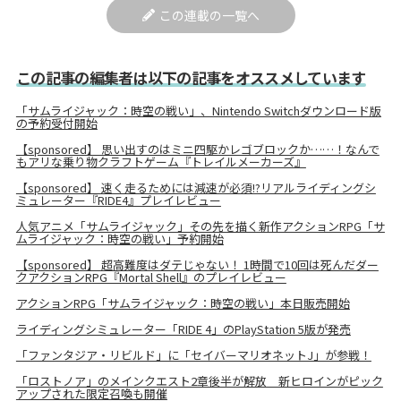
この連載の一覧へ
この記事の編集者は以下の記事をオススメしています
「サムライジャック：時空の戦い」、Nintendo Switchダウンロード版
の予約受付開始
【sponsored】 思い出すのはミニ四駆かレゴブロックか……！なんで
もアリな乗り物クラフトゲーム『トレイルメーカーズ』
【sponsored】 速く走るためには減速が必須!?リアルライディングシ
ミュレーター『RIDE4』プレイレビュー
人気アニメ「サムライジャック」その先を描く新作アクションRPG「サ
ムライジャック：時空の戦い」予約開始
【sponsored】 超高難度はダテじゃない！ 1時間で10回は死んだダー
クアクションRPG『Mortal Shell』のプレイレビュー
アクションRPG「サムライジャック：時空の戦い」本日販売開始
ライディングシミュレーター「RIDE 4」のPlayStation 5版が発売
「ファンタジア・リビルド」に「セイバーマリオネットJ」が参戦！
「ロストノア」のメインクエスト2章後半が解放 新ヒロインがピック
アップされた限定召喚も開催