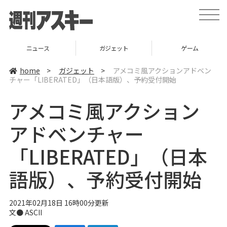
t
o
g
g
l
ニュース
ガジェット
ゲーム
e
n
a
home
>
ガジェット
>
アメコミ風アクションアドベン
v
チャー「LIBERATED」（日本語版）、予約受付開始
i
g
a
アメコミ風アクション
t
i
o
アドベンチャー
n
「LIBERATED」（日本
語版）、予約受付開始
2021年02月18日 16時00分更新
文● ASCII