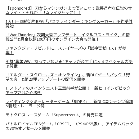
【sponsored】 刀からマシンガンまで使いこなす武芸達者な伝説のサ
ムライ……それが『サムライジャック』！
1人用王国統治型RPG「パスファインダー：キングメーカー」予約受付
開始
「War Thunder」次期大型アップデート「イクルワストライク」の情
報公開&賞金総額100万円のオンライン大会も開催！
ファンタジア・リビルドに、スレイヤーズの「獣神官ゼロス」が参
戦！
英雄*戦姫WW、持っていない★4キャラが必ず手に入るスペシャルガチ
ャ開催
「エルダー・スクロールズ・オンライン」、新DLCゲームパック「野
望の炎」&第29弾アップデートの配信を開始
ロストノアのメインクエスト三章前半が公開！ 新ヒロインがピック
アップされた召喚も
ライディングシミュレーターゲーム「RIDE 4」、新DLCコンテンツ追加
&新規トレーラー公開
モトクロスレースゲーム「Supercross 4」の発売決定
バトルロイヤルTPSゲーム「CRSED」（PS4/PS5版）、アイテムパック
の30％オフセールを開始