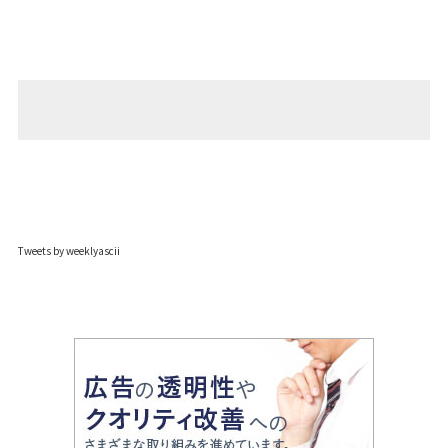
Tweets by weeklyascii