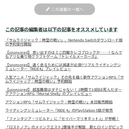
この連載の一覧へ
この記事の編集者は以下の記事をオススメしています
「サムライジャック：時空の戦い」、Nintendo Switchダウンロード版
の予約受付開始
【sponsored】 思い出すのはミニ四駆かレゴブロックか……！なんで
もアリな乗り物クラフトゲーム『トレイルメーカーズ』
【sponsored】 速く走るためには減速が必須!?リアルライディングシ
ミュレーター『RIDE4』プレイレビュー
人気アニメ「サムライジャック」その先を描く新作アクションRPG「サ
ムライジャック：時空の戦い」予約開始
【sponsored】 超高難度はダテじゃない！ 1時間で10回は死んだダー
クアクションRPG『Mortal Shell』のプレイレビュー
アクションRPG「サムライジャック：時空の戦い」本日販売開始
ライディングシミュレーター「RIDE 4」のPlayStation 5版が発売
「ファンタジア・リビルド」に「セイバーマリオネットJ」が参戦！
「ロストノア」のメインクエスト2章後半が解放 新ヒロインがピック