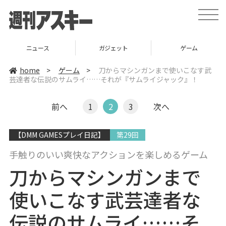
t
o
g
g
l
ニュース
ガジェット
ゲーム
e
n
a
home
>
ゲーム
>
刀からマシンガンまで使いこなす武
v
芸達者な伝説のサムライ……それが『サムライジャック』！
i
g
a
t
前へ
1
2
3
次へ
i
o
n
【DMM GAMESプレイ日記】
第29回
手触りのいい爽快なアクションを楽しめるゲーム
刀からマシンガンまで
使いこなす武芸達者な
伝説のサムライ……そ