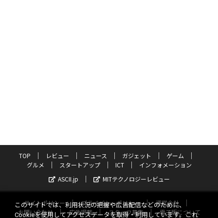
TOP
レビュー
ニュース
ガジェット
ゲーム
グルメ
スタートアップ
ICT
インフォメーション
ASCII.jp
MITテクノロジーレビュー
サイトポリシー
プライバシーポリシー
運営会社
このサイトでは、利用状況の把握や広告配信などのために、
お問い合わせ
広告掲載
スタッフ募集
電子版について
Cookieを使用してアクセスデータを取得・利用しています。これ