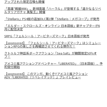
アップされた限定召喚も開催
「英雄*戦姫WW」、新規英雄「ハーラル」が登場する「遥かなるリベ
ルタリアガチャ 美髪王」開催
「Stellaris」PS4版の追加DLC第1弾「Stellaris：メガコープ」が発売
「エルダー・スクロールズ・オンライン 日本語版」新チャプターが6
月に配信決定
SRPG「フェルシール：アービターズマーク」日本語版が発売
【sponsored】 「フェルシール：アービターズマーク」はシミュレー
ションRPGの楽しさを再確認させてくれる傑作だ！
クトゥルフ神話系ダークアクション「Sea Salt」が期間限定50％オ
フ！
アメコミ風アクションアドベンチャー「LIBERATED」（日本語版）、予
約受付開始
【sponsored】 このマンガ、動くぞ!?アメコミ風アクション
ADV『LIBERATED（リベレイテッド）』プレイレビュー