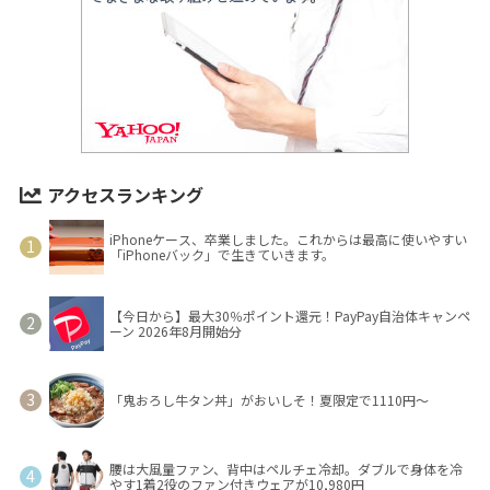
アクセスランキング
iPhoneケース、卒業しました。これからは最高に使いやすい
「iPhoneバック」で生きていきます。
【今日から】最大30％ポイント還元！PayPay自治体キャンペ
ーン 2026年8月開始分
「鬼おろし牛タン丼」がおいしそ！夏限定で1110円～
腰は大風量ファン、背中はペルチェ冷却。ダブルで身体を冷
やす1着2役のファン付きウェアが10,980円