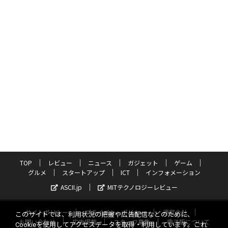
TOP
レビュー
ニュース
ガジェット
ゲーム
グルメ
スタートアップ
ICT
インフォメーション
ASCII.jp
MITテクノロジーレビュー
サイトポリシー
プライバシーポリシー
運営会社
このサイトでは、利用状況の把握や広告配信などのために、
お問い合わせ
広告掲載
スタッフ募集
電子版について
Cookieを使用してアクセスデータを取得・利用しています。これ