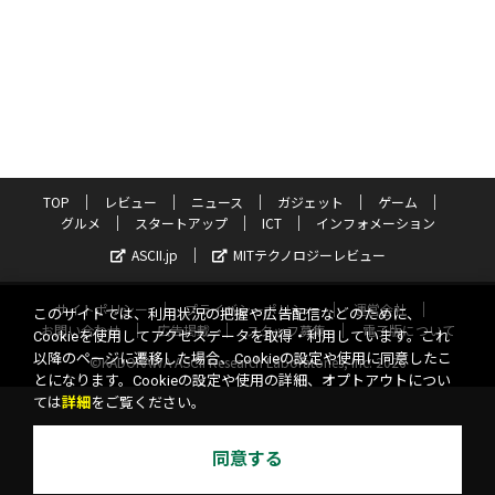
TOP
レビュー
ニュース
ガジェット
ゲーム
グルメ
スタートアップ
ICT
インフォメーション
ASCII.jp
MITテクノロジーレビュー
サイトポリシー
プライバシーポリシー
運営会社
このサイトでは、利用状況の把握や広告配信などのために、
お問い合わせ
広告掲載
スタッフ募集
電子版について
Cookieを使用してアクセスデータを取得・利用しています。これ
以降のページに遷移した場合、Cookieの設定や使用に同意したこ
©KADOKAWA ASCII Research Laboratories, Inc. 2026
とになります。Cookieの設定や使用の詳細、オプトアウトについ
ては
詳細
をご覧ください。
同意する