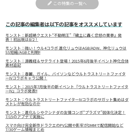
この特集の一覧へ
この記事の編集者は以下の記事をオススメしています
モンスト：新超絶クエスト“不動明王”『穢土に轟く忿怒の業拳』発
表！初出現は8/2！
モンスト：強い！ウル4コラボ 進化リュウはAGB/ADW、神化リュウは
SS短縮/AGBと判明!!
モンスト：源義経＆サテライト登場！2015年6月後半イベント神化合体
素材追記
モンスト：春麗、ガイル、バイソンなどウルトラストリートファイタ
ーIVコラボキャラ公開！
モンスト：2015年7月後半の新イベント『ウルトラストリートファイタ
ーIV』コラボ発表!!
モンスト：ウルトラストリートファイターIVコラボのサガット集めはダ
メトレが有効なのか
モンスト：進化ルシやクシナダの友情コンボ“プラズマ”弱体化決定！
7/15のアプデで実施に
スマホ向け完全新作ドラクエのPV公開や影牢がDMMで配信開始など
7/30ゲーム情報まとめ