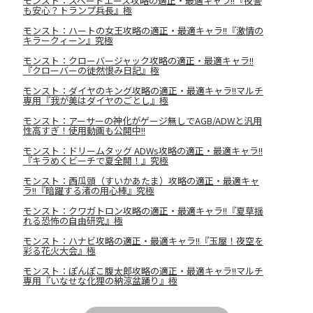
モンスト：スペードエース攻略の適正・最適キャラ!!『夜警
も安心？トランプ兵長』極
モンスト：ハートの女王攻略の適正・最適キャラ!!『激情の
キラークィーン』究極
モンスト：クローバージャック攻略の適正・最適キャラ!!
『クローバーの徒然恨み日記』極
モンスト：ダイヤのキング攻略の適正・最適キャラ!!マルチ
専用『我が美はダイヤのごとし』極
モンスト：アーサーの神化がゲージ無しでAGB/ADWと汎用
性高すぎ！使用動画も公開中!!
モンスト：ドリームタッグ ADWs攻略の適正・最適キャラ!!
『キラめくビーチで夏全開！』究極
モンスト：西瓜頭（すいかあたま）攻略の適正・最適キャ
ラ!!『暗躍する渚の用心棒』究極
モンスト：クワガトロン攻略の適正・最適キャラ!!『夏草揺
れる恐怖の自由研究』極
モンスト：ハナビ攻略の適正・最適キャラ!!『玉屋！夜空を
彩る花火大会』極
モンスト：ぽんぽこ腹太郎攻略の適正・最適キャラ!!マルチ
専用『いなせな化狸の納涼盆踊り』極