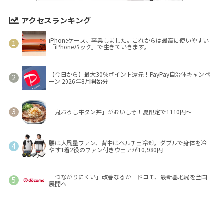
アクセスランキング
iPhoneケース、卒業しました。これからは最高に使いやすい
「iPhoneバック」で生きていきます。
【今日から】最大30％ポイント還元！PayPay自治体キャンペ
ーン 2026年8月開始分
「鬼おろし牛タン丼」がおいしそ！夏限定で1110円～
腰は大風量ファン、背中はペルチェ冷却。ダブルで身体を冷
やす1着2役のファン付きウェアが10,980円
「つながりにくい」改善なるか ドコモ、最新基地局を全国
展開へ