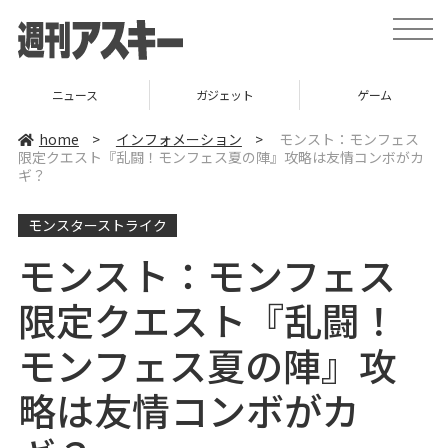
t
o
g
g
l
ニュース
ガジェット
ゲーム
e
n
a
home
>
インフォメーション
>
モンスト：モンフェス
v
限定クエスト『乱闘！モンフェス夏の陣』攻略は友情コンボがカ
i
ギ？
g
a
t
i
モンスターストライク
o
n
モンスト：モンフェス
限定クエスト『乱闘！
モンフェス夏の陣』攻
略は友情コンボがカ