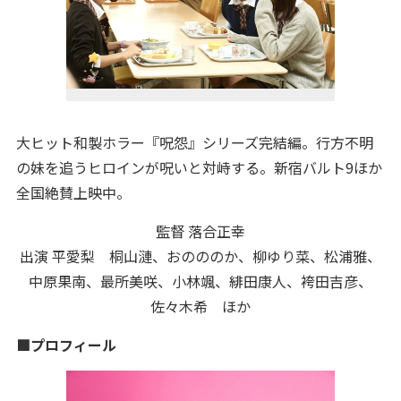
大ヒット和製ホラー『呪怨』シリーズ完結編。行方不明
の妹を追うヒロインが呪いと対峙する。新宿バルト9ほか
全国絶賛上映中。
監督 落合正幸
出演 平愛梨 桐山漣、おのののか、柳ゆり菜、松浦雅、
中原果南、最所美咲、小林颯、緋田康人、袴田吉彦、
佐々木希 ほか
■プロフィール