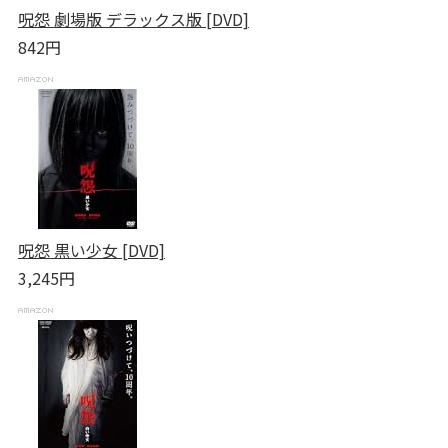
呪怨 劇場版 デラックス版 [DVD]
842円
呪怨 黒い少女 [DVD]
3,245円