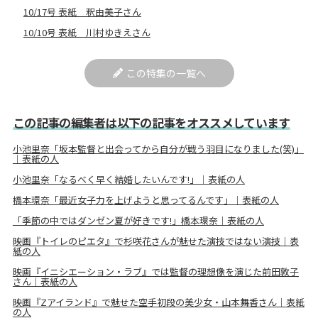
10/17号 表紙 釈由美子さん
10/10号 表紙 川村ゆきえさん
この特集の一覧へ
この記事の編集者は以下の記事をオススメしています
小池里奈「坂本監督と出会ってから自分が戦う羽目になりました(笑)」
｜表紙の人
小池里奈「なるべく早く結婚したいんです!」｜表紙の人
橋本環奈「最近女子力を上げようと思ってるんです」｜表紙の人
「季節の中ではダンゼン夏が好きです!」橋本環奈｜表紙の人
映画『トイレのピエタ』で杉咲花さんが魅せた演技ではない演技｜表
紙の人
映画『イニシエーション・ラブ』では監督の理想像を演じた前田敦子
さん｜表紙の人
映画『Zアイランド』で魅せた空手初段の美少女・山本舞香さん｜表紙
の人