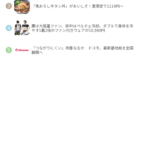
「鬼おろし牛タン丼」がおいしそ！夏限定で1110円～
腰は大風量ファン、背中はペルチェ冷却。ダブルで身体を冷
やす1着2役のファン付きウェアが10,980円
「つながりにくい」改善なるか ドコモ、最新基地局を全国
展開へ