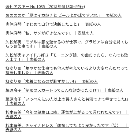
週刊アスキー No.1035（2015年6月30日発行)
おのののか「夏はイカ焼きと ビールと野球ですよね」｜表紙の人
奥仲麻琴「はじめて自分で決断したこと」｜表紙の人
奥仲麻琴「私、サメが好きなんです!」｜表紙の人
久松郁実「モデルは服を魅せるのが仕事で、グラビアは自分を見ても
らうお仕事です」｜表紙の人
久松郁実はアイドル好き「モーニング娘。の曲だったら、なんでも歌
えます！」｜表紙の人
柳ゆり菜「華やかな仕事でも他人が考えているより大変なんだなって
痛感しました」｜表紙の人
柳ゆり菜「水着になるのが恥ずかしい!」｜表紙の人
藤原令子「制服のスカートってこんな短かったっけ!?」｜表紙の人
藤原令子「いっぺんに50人以上の芸人さんと共演できて幸せでした!」
｜表紙の人
杉本有美「今年の誕生日以降、運気が上がるって言われたんです!」｜
表紙の人
杉本有美、チャイナドレス「想像してたより良かったです（笑）」｜
表紙の人